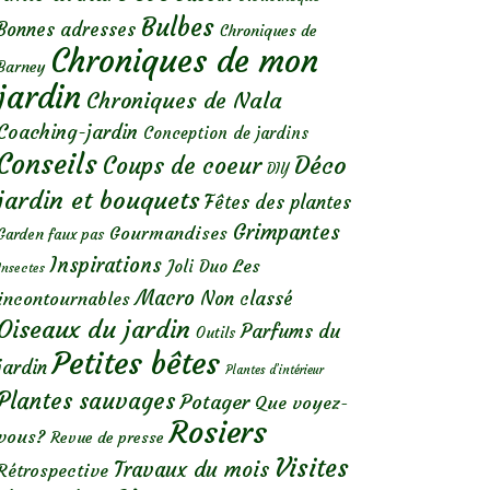
Bulbes
Bonnes adresses
Chroniques de
Chroniques de mon
Barney
jardin
Chroniques de Nala
Coaching-jardin
Conception de jardins
Conseils
Déco
Coups de coeur
DIY
jardin et bouquets
Fêtes des plantes
Grimpantes
Gourmandises
Garden faux pas
Inspirations
Les
Joli Duo
Insectes
Macro
Non classé
incontournables
Oiseaux du jardin
Parfums du
Outils
Petites bêtes
jardin
Plantes d’intérieur
Plantes sauvages
Potager
Que voyez-
Rosiers
vous?
Revue de presse
Visites
Travaux du mois
Rétrospective