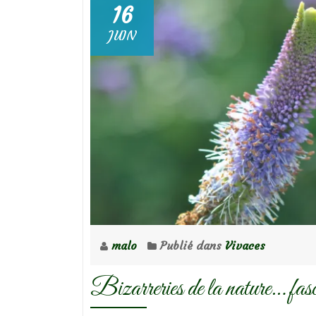
16
JUIN
malo
Publié dans
Vivaces
Bizarreries de la nature… fasc