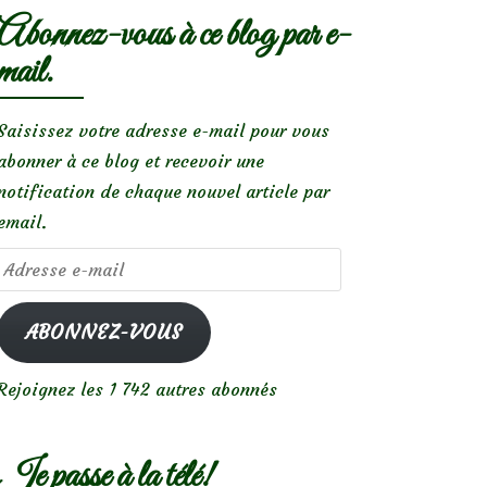
Abonnez-vous à ce blog par e-
mail.
Saisissez votre adresse e-mail pour vous
abonner à ce blog et recevoir une
notification de chaque nouvel article par
email.
Adresse
e-
mail
ABONNEZ-VOUS
Rejoignez les 1 742 autres abonnés
Je passe à la télé!