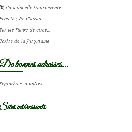
La volucelle transparente
Insecte : Le Clairon
Sur les fleurs de circe…
Corise de la Jusquiame
De bonnes adresses…
Pépinières et autres…
Sites intéressants