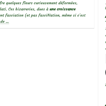
ffre quelques fleurs curieusement déformées,
lati. Ces bizarreries, dues à
une croissance
lent fasciation (et pas fasciNation, même si c’est
à
e de
…
propos
deBizarreries
de
la
nature…
fasciation