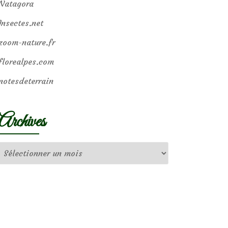
Natagora
Insectes.net
zoom-nature.fr
florealpes.com
notesdeterrain
Archives
Archives