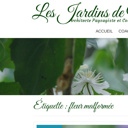
Les Jardins de
Aller
Architecte Paysagiste et Co
au
contenu
ACCUEIL
COA
Étiquette :
fleur malformée