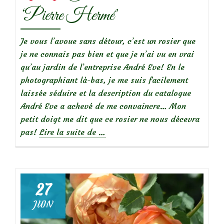
‘Pierre Hermé’
Je vous l’avoue sans détour, c’est un rosier que
je ne connais pas bien et que je n’ai vu en vrai
qu’au jardin de l’entreprise André Eve! En le
photographiant là-bas, je me suis facilement
laissée séduire et la description du catalogue
André Eve a achevé de me convaincre… Mon
petit doigt me dit que ce rosier ne nous décevra
à
pas!
Lire la suite de
…
propos
de
27
Focus
JUIN
sur
le