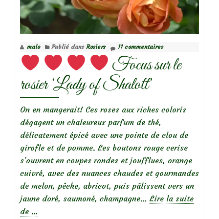
rosier
‘Pierre
Hermé’
malo
Publié dans
Rosiers
11 commentaires
Focus sur le
rosier ‘Lady of Shalott’
On en mangerait! Ces roses aux riches coloris
dégagent un chaleureux parfum de thé,
délicatement épicé avec une pointe de clou de
girofle et de pomme. Les boutons rouge cerise
s’ouvrent en coupes rondes et joufflues, orange
cuivré, avec des nuances chaudes et gourmandes
de melon, pêche, abricot, puis pâlissent vers un
jaune doré, saumoné, champagne…
Lire la suite
à
de
…