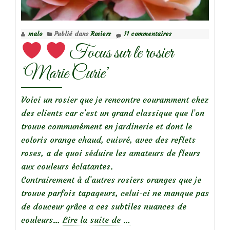
‘Calizia’
malo
Publié dans
Rosiers
11 commentaires
Focus sur le rosier
‘Marie Curie’
Voici un rosier que je rencontre couramment chez
des clients car c’est un grand classique que l’on
trouve communément en jardinerie et dont le
coloris orange chaud, cuivré, avec des reflets
roses, a de quoi séduire les amateurs de fleurs
aux couleurs éclatantes.
Contrairement à d’autres rosiers oranges que je
trouve parfois tapageurs, celui-ci ne manque pas
de douceur grâce a ces subtiles nuances de
à
couleurs…
Lire la suite de
…