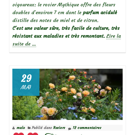
vigoureux: le rosier Mythique offre des fleurs
doubles d’environ 7 cm dont le
parfum acidulé
distille des notes de miel et de citron.
C’est une valeur sûre, très facile de culture, très
résistant aux maladies et très remontant.
Lire la
à
suite de
…
propos
de
29
MAI
Focus
sur
le
rosier
Mythique
malo
Publié dans
Rosiers
12 commentaires