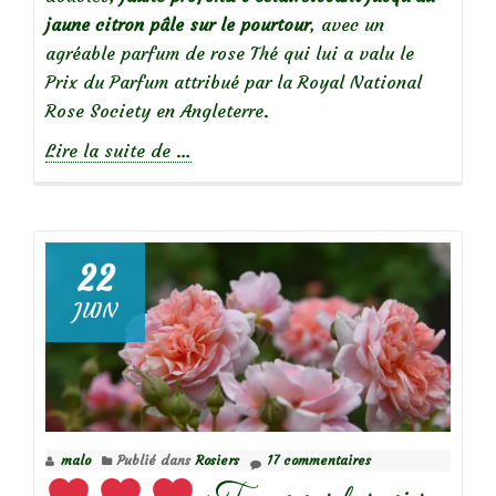
jaune citron pâle sur le pourtour
, avec un
agréable parfum de rose Thé qui lui a valu le
Prix du Parfum attribué par la Royal National
Rose Society en Angleterre.
à
Lire la suite de
…
propos
de
22
JUIN
Focus
sur
le
rosier
malo
Publié dans
Rosiers
17 commentaires
‘Teasing
Georgia’