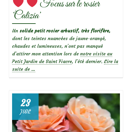
Focus sur le rosier
‘Calizia’
Un
solide petit rosier arbustif, très florifère,
dont les teintes nuancées de jaune-orangé,
chaudes et lumineuses, n’ont pas manqué
d’attirer mon attention lors de
notre visite au
Petit Jardin de Saint Fiacre
, l’été dernier.
Lire la
à
suite de
…
propos
de
23
Focus
JUIL
sur
le
rosier