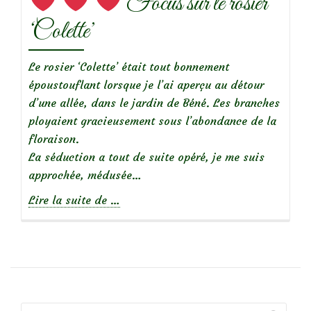
Focus sur le rosier
‘Colette’
Le rosier ‘Colette’ était tout bonnement
époustouflant lorsque je l’ai aperçu au détour
d’une allée, dans le jardin de Béné. Les branches
ployaient gracieusement sous l’abondance de la
floraison.
La séduction a tout de suite opéré, je me suis
approchée, médusée…
à
Lire la suite de
…
propos
de
Focus