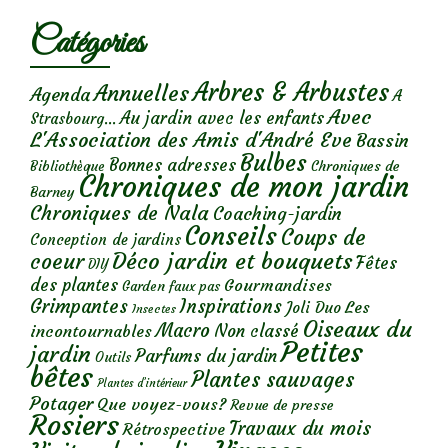
Catégories
Arbres & Arbustes
Annuelles
Agenda
A
Avec
Au jardin avec les enfants
Strasbourg...
L'Association des Amis d'André Eve
Bassin
Bulbes
Bonnes adresses
Chroniques de
Bibliothèque
Chroniques de mon jardin
Barney
Chroniques de Nala
Coaching-jardin
Conseils
Coups de
Conception de jardins
Déco jardin et bouquets
coeur
Fêtes
DIY
des plantes
Gourmandises
Garden faux pas
Grimpantes
Inspirations
Les
Joli Duo
Insectes
Oiseaux du
Macro
Non classé
incontournables
Petites
jardin
Parfums du jardin
Outils
bêtes
Plantes sauvages
Plantes d’intérieur
Potager
Que voyez-vous?
Revue de presse
Rosiers
Travaux du mois
Rétrospective