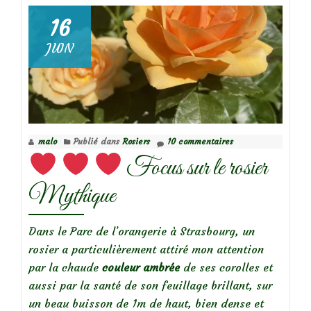
des
epimediums
16
JUIN
malo
Publié dans
Rosiers
10 commentaires
Focus sur le rosier
Mythique
Dans le Parc de l’orangerie à Strasbourg, un
rosier a particulièrement attiré mon attention
par la chaude
couleur ambrée
de ses corolles et
aussi par la santé de son feuillage brillant, sur
un beau buisson de 1m de haut, bien dense et