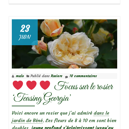
propos
de
23
JUIN
Focus
sur
le
rosier
malo
Publié dans
Rosiers
18 commentaires
‘Lady
Focus sur le rosier
of
Shalott’
‘Teasing Georgia’
Voici encore un rosier que j’ai admiré
dans le
jardin de Béné
. Les fleurs de 8 à 10 cm sont bien
doubles,
jaune profond s’éclaircissant jusqu’au