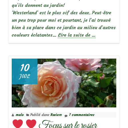
qu’ils donnent au jardin!
‘Westerland’ est le plus vif des deux. Peut-être
un peu trop pour moi et pourtant, je l’ai trouvé
bien à sa place dans ce jardin au milieu d’autres
à
couleurs éclatantes…
Lire la suite de
…
propos
de
Focus
10
sur
JUIL
le
rosier
‘Westerland’
malo
Publié dans
Rosiers
7 commentaires
Focus sur le rosier