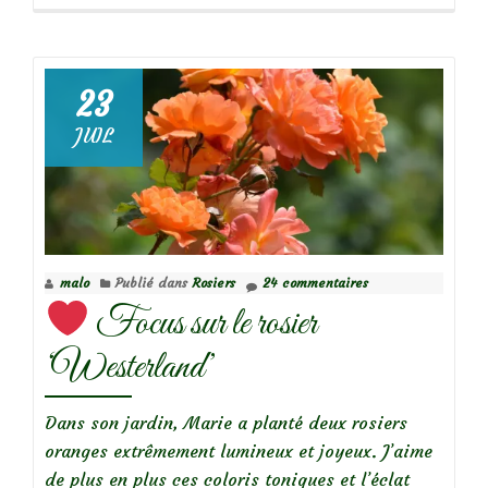
propos
de
23
Focus
JUIL
sur
le
rosier
‘Marie
Curie’
malo
Publié dans
Rosiers
24 commentaires
Focus sur le rosier
‘Westerland’
Dans son jardin, Marie a planté deux rosiers
oranges extrêmement lumineux et joyeux. J’aime
de plus en plus ces coloris toniques et l’éclat