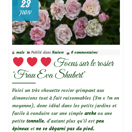
Mes
23
indispensables
JUIN
:
Géranium
sanguineum
malo
Publié dans
Rosiers
6 commentaires
Focus sur le rosier
‘Frau Eva Shubert’
Voici un très chouette rosier grimpant aux
dimensions tout à fait raisonnables (3m x 1m en
moyenne), donc idéal dans les petits jardins et
facile à conduire sur une simple
arche
ou une
petite
tonnelle
, d’autant plus qu’il est
peu
épineux
et
ne se dégarni pas du pied.