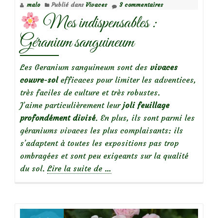
malo
Publié dans
Vivaces
3 commentaires
Féligonde’
Mes indispensables :
Géranium sanguineum
Les Geranium sanguineum sont des
vivaces
couvre-sol
efficaces pour limiter les adventices,
très faciles de culture et très robustes.
J’aime particulièrement leur
joli feuillage
profondément divisé
. En plus, ils sont parmi les
géraniums vivaces les plus complaisants: ils
s’adaptent à toutes les expositions pas trop
ombragées et sont peu exigeants sur la qualité
à
du sol.
Lire la suite de
…
propos
de