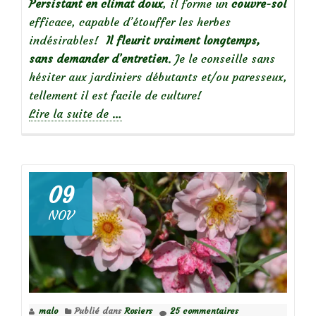
Persistant en climat doux
, il forme un
couvre-sol
efficace, capable d’étouffer les herbes
indésirables!
Il fleurit vraiment longtemps,
sans demander d’entretien
. Je le conseille sans
hésiter aux jardiniers débutants et/ou paresseux,
tellement il est facile de culture!
à
Lire la suite de
…
propos
de
Mes
09
incontournables
NOV
:
Géranium
endressii
malo
Publié dans
Rosiers
25 commentaires