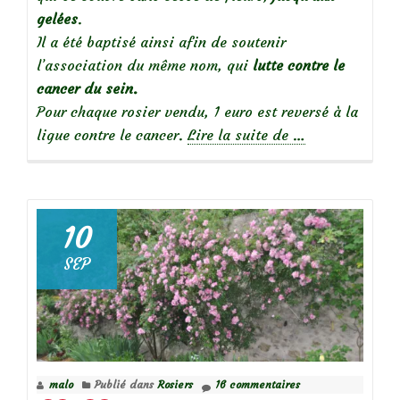
gelées
.
Il a été baptisé ainsi afin de soutenir
l’association du même nom, qui
lutte contre le
cancer du sein.
Pour chaque rosier vendu, 1 euro est reversé à la
à
ligue contre le cancer.
Lire la suite de
…
propos
deOctobre
rose…
10
SEP
Focus
sur
le
Rosier
malo
Publié dans
Rosiers
16 commentaires
‘Myriam