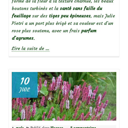
forme de la fleur à la texture charnue, les beaux
boutons turbinés et la
santé sans faille du
feuillage
sur des
tiges peu épineuses
, mais Julie
Pietri a un port plus érigé et sa couleur est d’un
rose plus soutenu, avec un frais
parfum
d’agrumes
.
à
Lire la suite de
…
propos
de
10
JUIL
Focus
sur
le
Rosier
Julie
malo
Publié dans
Vivaces
2 commentaires