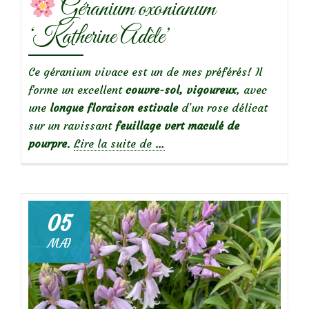
Géranium oxonianum
Shubert’
‘Katherine Adèle’
Ce géranium vivace est un de mes préférés! Il
forme un excellent
couvre-sol, vigoureux
, avec
une
longue floraison estivale
d’un rose délicat
sur un ravissant
feuillage vert maculé de
à
pourpre
.
Lire la suite de
…
propos
de
Géranium
05
oxonianum
MAI
‘Katherine
Adèle’