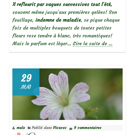
Il refleurit par vagues successives tout l’été,
souvent même jusqu’aux premières gelées! Son
feuillage,
indemne de maladie
, se pique chaque
fois de multiples bouquets de toutes petites
fleurs rose tendre à blanc, très romantiques!
à
Mais le parfum est léger…
Lire la suite de
…
propos
de
29
MAI
Focus
sur
le
rosier
‘Frau
malo
Publié dans
Vivaces
9 commentaires
Eva