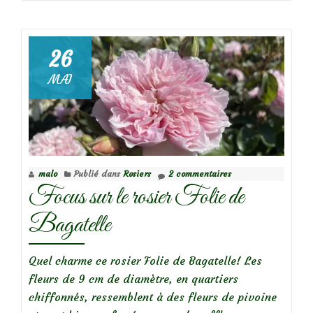
de
26
MAI
Focus
sur
le
rosier
Petite
malo
Publié dans
Rosiers
2 commentaires
Coquine
Focus sur le rosier Folie de
de
Chédigny
Bagatelle
Quel charme ce rosier Folie de Bagatelle! Les
fleurs de 9 cm de diamètre, en quartiers
chiffonnés, ressemblent à des fleurs de pivoine