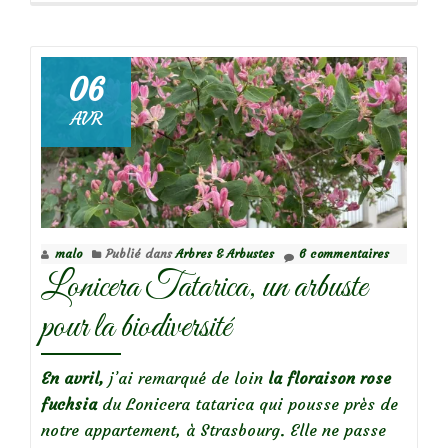
de♥️
♥️
Focus
06
sur
AVR
le
rosier
Breeze
Hill
malo
Publié dans
Arbres & Arbustes
6 commentaires
Lonicera Tatarica, un arbuste
pour la biodiversité
En avril,
j’ai remarqué de loin
la floraison rose
fuchsia
du Lonicera tatarica qui pousse près de
notre appartement, à Strasbourg. Elle ne passe