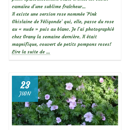
camaïeu d’une sublime fraîcheur…
Il existe une version rose nommée ‘Pink
Ghislaine de Féligonde’ qui, elle, passe du rose
au « nude » puis au blanc. Je l’ai photographié
chez Grany la semaine dernière. Il était
magnifique, couvert de petits pompons roses!
à
Lire la suite de
…
propos
de
Focus
23
sur
JUIN
le
rosier
‘Pink
Ghislaine
de