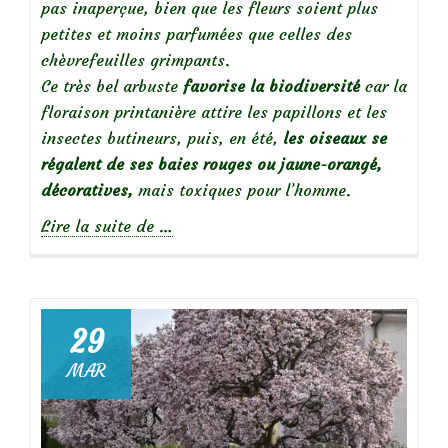
pas inaperçue, bien que les fleurs soient plus
petites et moins parfumées que celles des
chèvrefeuilles grimpants.
Ce très bel arbuste
favorise la biodiversité
car la
floraison printanière attire les papillons et les
insectes butineurs, puis, en été,
les oiseaux se
régalent de ses baies rouges ou jaune-orangé,
décoratives,
mais toxiques pour l’homme.
à
Lire la suite de
…
propos
deLonicera
Tatarica,
un
29
arbuste
MAR
pour
la
biodiversité