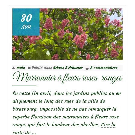
30
AVR
Focus
sur
le
rosier
‘Ritausma’
malo
Publié dans
Arbres & Arbustes
2 commentaires
(syn.
Marronnier à fleurs roses-rouges
Polareis,
Kamtschatka)
En cette fin avril, dans les jardins publics ou en
alignement le long des rues de la ville de
Strasbourg, impossible de ne pas remarquer la
superbe floraison des marronniers à fleurs rose-
rouge, qui fait le bonheur des abeilles.
Lire la
à
suite de
…