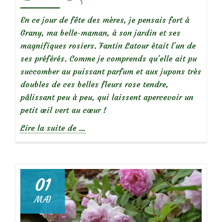
En ce jour de fête des mères, je pensais fort à
Grany, ma belle-maman, à son jardin et ses
magnifiques rosiers. Fantin Latour était l’un de
ses préférés. Comme je comprends qu’elle ait pu
succomber au puissant parfum et aux jupons très
doubles de ces belles fleurs rose tendre,
pâlissant peu à peu, qui laissent apercevoir un
petit œil vert au cœur !
à
Lire la suite de
…
propos
de
01
MAI
Focus
sur