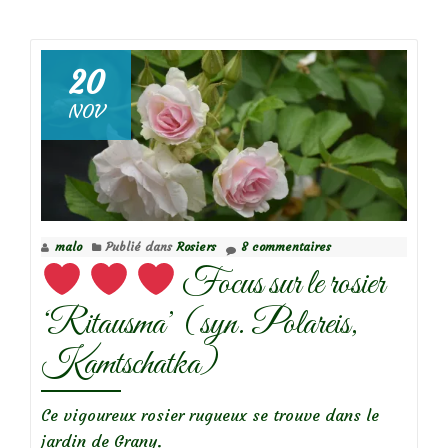
deMagnolia
Soulangeana
à
20
tous
NOV
les
coins
de
rue…
malo
Publié dans
Rosiers
8 commentaires
Focus sur le rosier
‘Ritausma’ (syn. Polareis,
Kamtschatka)
Ce vigoureux rosier rugueux se trouve dans le
jardin de Grany.