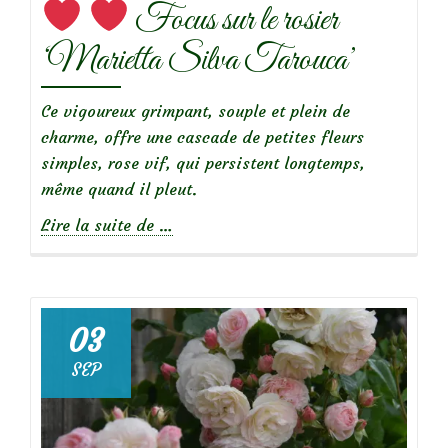
Focus sur le rosier
courir
pour
‘Marietta Silva Tarouca’
elles’
Ce vigoureux grimpant, souple et plein de
charme, offre une cascade de petites fleurs
simples, rose vif, qui persistent longtemps,
même quand il pleut.
à
Lire la suite de
…
propos
de
03
Focus
SEP
sur
le
rosier