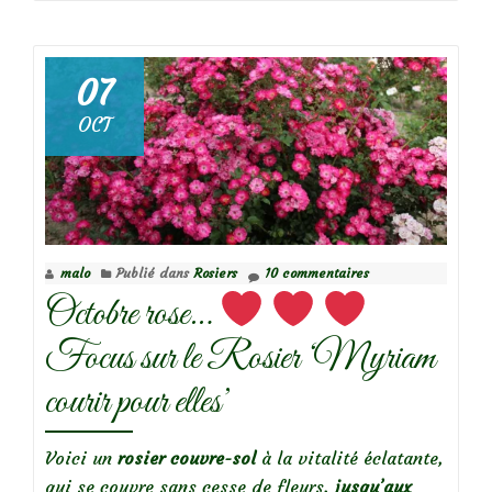
de
07
Focus
OCT
sur
le
rosier
‘Les
yeux
malo
Publié dans
Rosiers
10 commentaires
d’Elsa’
Octobre rose…
Focus sur le Rosier ‘Myriam
courir pour elles’
Voici un
rosier couvre-sol
à la vitalité éclatante,
qui se couvre sans cesse de fleurs,
jusqu’aux