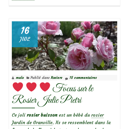
propos
deMarronnier
à
fleurs
16
roses-
JUIL
rouges
malo
Publié dans
Rosiers
15 commentaires
Focus sur le
Rosier Julie Pietri
Ce joli
rosier buisson
est un bébé du
rosier
Jardin de Granville
. Ils se ressemblent dans la