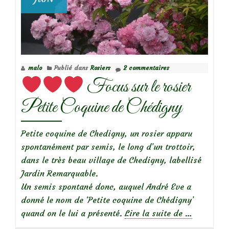
malo
Publié dans
Rosiers
2 commentaires
Focus sur le rosier
Petite Coquine de Chédigny
Petite coquine de Chedigny, un rosier apparu
spontanément par semis, le long d’un trottoir,
dans le très beau village de Chedigny, labellisé
Jardin Remarquable.
Un semis spontané donc, auquel André Eve a
donné le nom de ‘Petite coquine de Chédigny’
à
quand on le lui a présenté.
Lire la suite de
…
propos