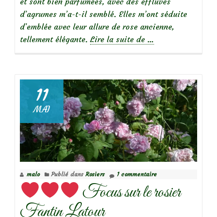
et sont bien parfumées, avec des effluves
d’agrumes m’a-t-il semblé. Elles m’ont séduite
d’emblée avec leur allure de rose ancienne,
à
tellement élégante.
Lire la suite de
…
propos
deFocus
sur
le
11
rosier
MAI
Folie
de
Bagatelle
malo
Publié dans
Rosiers
1 commentaire
Focus sur le rosier
Fantin Latour