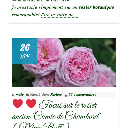
Je m’extasie simplement sur un
rosier botanique
à
remarquable!
Lire la suite de
…
propos
de
26
Rosa
JAN
Glauca
et
son
remarquable
feuillage
malo
Publié dans
Rosiers
16 commentaires
gris-
Focus sur le rosier
bronze
ancien ‘Comte de Chambord’