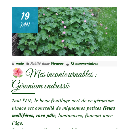
19
Focus
JAN
sur
le
rosier
ancien
‘Comte
malo
Publié dans
Vivaces
12 commentaires
de
Mes incontournables :
Chambord’
(‘Mme
Géranium endressii
Boll’)
Tout l’été, le beau feuillage vert de ce géranium
vivace est constellé de mignonnes petites
fleurs
mellifères, rose pâle
, lumineuses, fonçant avec
l’âge.