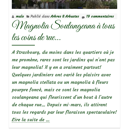
malo
Publié dans
Arbres & Arbustes
19 commentaires
Magnolia Soulangeana à tous
les coins de rue…
A Strasbourg, du moins dans les quartiers où je
me promène, rares sont les jardins qui n’ont pas
leur magnolia! Il y en a vraiment partout!
Quelques jardiniers ont varié les plaisirs avec
un magnolia stellata ou un magnolia à fleurs
pourpre foncé, mais ce sont les magnolia
soulangeana qui fleurissent d’un bout à l’autre
de chaque rue… Depuis mi-mars, ils attirent
tous les regards par leur floraison spectaculaire!
à
Lire la suite de
…
propos