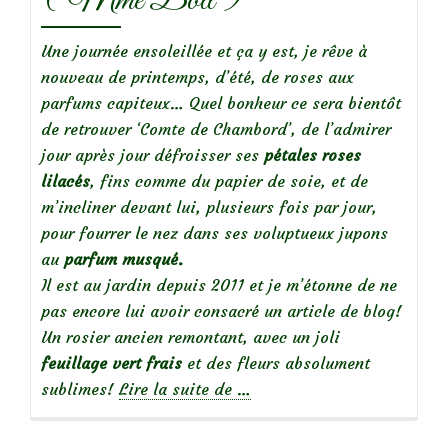
(‘Mme Boll’)
Une journée ensoleillée et ça y est, je rêve à
nouveau de printemps, d’été, de roses aux
parfums capiteux… Quel bonheur ce sera bientôt
de retrouver ‘Comte de Chambord’, de l’admirer
jour après jour défroisser ses
pétales roses
lilacés
, fins comme du papier de soie, et de
m’incliner devant lui, plusieurs fois par jour,
pour fourrer le nez dans ses voluptueux jupons
au
parfum musqué.
Il est au jardin depuis 2011 et je m’étonne de ne
pas encore lui avoir consacré un article de blog!
Un rosier ancien remontant, avec un joli
feuillage vert frais
et des fleurs absolument
à
sublimes!
Lire la suite de
…
propos
de