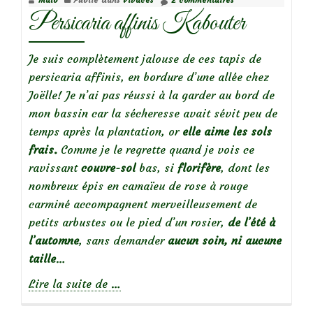
Pietri
Persicaria affinis Kabouter
Je suis complètement jalouse de ces tapis de
persicaria affinis, en bordure d’une allée chez
Joëlle! Je n’ai pas réussi à la garder au bord de
mon bassin car la sécheresse avait sévit peu de
temps après la plantation, or
elle aime les sols
frais.
Comme je le regrette quand je vois ce
ravissant
couvre-sol
bas, si
florifère
, dont les
nombreux épis en camaïeu de rose à rouge
carminé accompagnent merveilleusement de
petits arbustes ou le pied d’un rosier,
de l’été à
l’automne
, sans demander
aucun soin, ni aucune
taille
…
à
Lire la suite de
…
propos