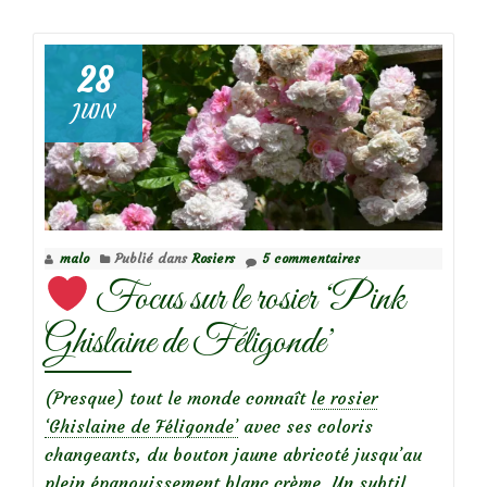
dePersicaria
affinis
Kabouter
28
JUIN
malo
Publié dans
Rosiers
5 commentaires
Focus sur le rosier ‘Pink
Ghislaine de Féligonde’
(Presque) tout le monde connaît
le rosier
‘Ghislaine de Féligonde’
avec ses coloris
changeants, du bouton jaune abricoté jusqu’au
plein épanouissement blanc crème. Un subtil