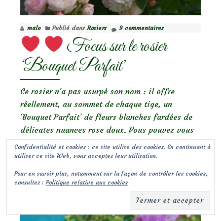
‘Marietta
Silva
malo
Publié dans
Rosiers
9 commentaires
Tarouca’
Focus sur le rosier
‘Bouquet Parfait’
Ce rosier n’a pas usurpé son nom : il offre
réellement, au sommet de chaque tige, un
‘Bouquet Parfait’ de fleurs blanches fardées de
délicates nuances rose doux. Vous pouvez vous
marier sur un coup de tête, le bouquet au moins
Confidentialité et cookies : ce site utilise des cookies. En continuant à
est déjà prêt pour la cérémonie!
utiliser ce site Web, vous acceptez leur utilisation.
à
Lire la suite de
…
Pour en savoir plus, notamment sur la façon de contrôler les cookies,
consultez :
Politique relative aux cookies
propos
de