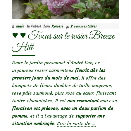
le
rosier
Fantin
malo
Publié dans
Rosiers
2 commentaires
Latour
♥️ ♥️ Focus sur le rosier Breeze
Hill
Dans le jardin personnel d’André Eve, ce
vigoureux rosier sarmenteux
fleurit dès les
premiers jours du mois de mai.
Il offre des
bouquets de fleurs doubles de taille moyenne,
rose pâle saumoné, plus rose au cœur, finissant
ivoire-chamoisées. Il est
non remontant
mais sa
floraison est précoce, avec un doux parfum de
pomme
, et il a l’avantage de
supporter une
à
situation ombragée
.
Lire la suite de
…
propos