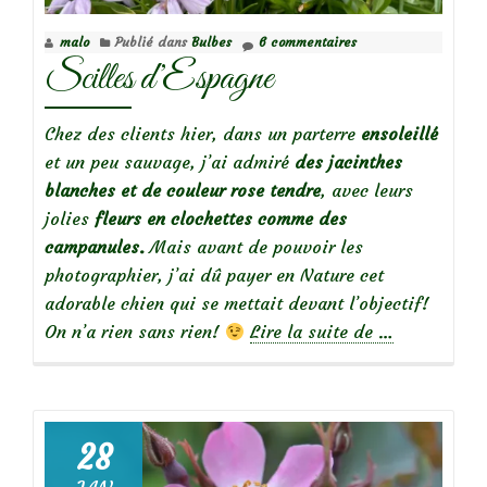
malo
Publié dans
Bulbes
6 commentaires
Scilles d’Espagne
Chez des clients hier, dans un parterre
ensoleillé
et un peu sauvage, j’ai admiré
des jacinthes
blanches et de couleur rose tendre
, avec leurs
jolies
fleurs en clochettes comme des
campanules.
Mais avant de pouvoir les
photographier, j’ai dû payer en Nature cet
adorable chien qui se mettait devant l’objectif!
à
On n’a rien sans rien!
Lire la suite de
…
propos
deScilles
d’Espagne
28