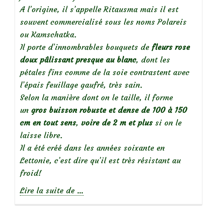
A l’origine, il s’appelle Ritausma mais il est
souvent commercialisé sous les noms Polareis
ou Kamschatka.
Il porte d’innombrables bouquets de
fleurs rose
doux pâlissant presque au blanc
, dont les
pétales fins comme de la soie contrastent avec
l’épais feuillage gaufré, très sain.
Selon la manière dont on le taille, il forme
un
gros buisson robuste et dense de 100 à 150
cm
en tout sens
,
voire de 2 m et plus
si on le
laisse libre.
Il a été créé dans les années soixante en
Lettonie, c’est dire qu’il est très résistant au
froid!
à
Lire la suite de
…
propos
de