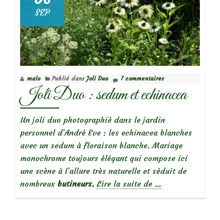
au
SEP
jardin
(2/2)
malo
Publié dans
Joli Duo
7 commentaires
Joli Duo : sedum et echinacea
Un joli duo photographié dans le jardin
personnel d’André Eve : les echinacea blanches
avec un sedum à floraison blanche. Mariage
monochrome toujours élégant qui compose ici
une scène à l’allure très naturelle et séduit de
à
nombreux
butineurs.
Lire la suite de
…
propos
deJoli