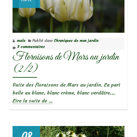
malo
Publié dans
Chroniques de mon jardin
3 commentaires
Floraisons de Mars au jardin
(2/2)
Suite des floraisons de Mars au jardin. La part
belle au blanc, blanc crème, blanc verdâtre,…
à
Lire la suite de
…
propos
deFloraisons
de
Mars
08