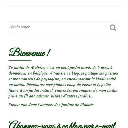
Duo
:
sedum
et
echinacea
Bienvenue !
Le jardin de Malorie, c'est un petit jardin privé, de 4 ares, à
Gembloux, en Belgique. A travers ce blog, je partage ma passion
et mes conseils de paysagiste, en encourageant la biodiversité
au jardin. Découvrez mes plantes coup de coeur et la petite
faune d’un jardin naturel, suivez les chroniques de mon jardin
privé au fil des saisons, visitez d’autres jardins,...
Bienvenue dans l’univers des Jardins de Malorie
Abonnez-vous à ce blog par e-mail.