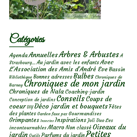
Catégories
Arbres & Arbustes
Annuelles
Agenda
A
Avec
Au jardin avec les enfants
Strasbourg...
L'Association des Amis d'André Eve
Bassin
Bulbes
Bonnes adresses
Chroniques de
Bibliothèque
Chroniques de mon jardin
Barney
Chroniques de Nala
Coaching-jardin
Conseils
Coups de
Conception de jardins
Déco jardin et bouquets
coeur
Fêtes
DIY
des plantes
Gourmandises
Garden faux pas
Grimpantes
Inspirations
Les
Joli Duo
Insectes
Oiseaux du
Macro
Non classé
incontournables
Petites
jardin
Parfums du jardin
Outils