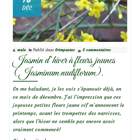
au
DÉC
jardin
(2/2)
malo
Publié dans
Grimpantes
5 commentaires
Jasmin d’hiver à fleurs jaunes
(Jasminum nudiflorum).
En me baladant, je les vois s’épanouir déjà, en
ce mois de décembre. J’ai l’impression que ces
joyeuses petites fleurs jaune vif m’annoncent le
printemps, avant les trompettes des narcisses,
alors que l’hiver ne semble pas encore avoir
vraiment commencé!