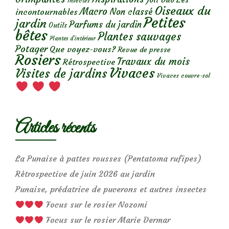
Insectes
Oiseaux du
Macro
Non classé
incontournables
Petites
jardin
Parfums du jardin
Outils
bêtes
Plantes sauvages
Plantes d’intérieur
Potager
Que voyez-vous?
Revue de presse
Rosiers
Travaux du mois
Rétrospective
Vivaces
Visites de jardins
Vivaces couvre-sol
Articles récents
La Punaise à pattes rousses (Pentatoma rufipes)
Rétrospective de juin 2026 au jardin
Punaise, prédatrice de pucerons et autres insectes
Focus sur le rosier Nozomi
Focus sur le rosier Marie Dermar