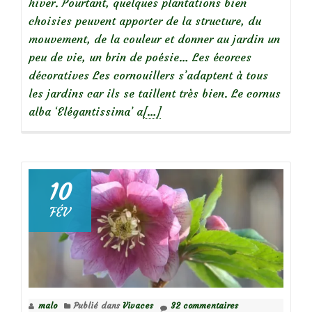
hiver. Pourtant, quelques plantations bien
choisies peuvent apporter de la structure, du
mouvement, de la couleur et donner au jardin un
peu de vie, un brin de poésie… Les écorces
décoratives Les cornouillers s’adaptent à tous
les jardins car ils se taillent très bien. Le cornus
En
alba ‘Elégantissima’ a
[…]
savoir
plus
surChroniques
de
10
mon
FÉV
jardin:
Beautés
hivernales
malo
Publié dans
Vivaces
32 commentaires