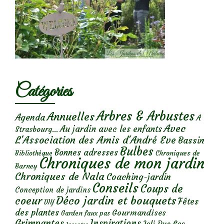
Catégories
Arbres & Arbustes
Annuelles
Agenda
A
Avec
Au jardin avec les enfants
Strasbourg...
L'Association des Amis d'André Eve
Bassin
Bulbes
Bonnes adresses
Chroniques de
Bibliothèque
Chroniques de mon jardin
Barney
Chroniques de Nala
Coaching-jardin
Conseils
Coups de
Conception de jardins
Déco jardin et bouquets
coeur
Fêtes
DIY
des plantes
Gourmandises
Garden faux pas
Grimpantes
Inspirations
Les
Joli Duo