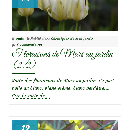
malo
Publié dans
Chroniques de mon jardin
3 commentaires
Floraisons de Mars au jardin
(2/2)
Suite des floraisons de Mars au jardin. La part
belle au blanc, blanc crème, blanc verdâtre,…
à
Lire la suite de
…
propos
deFloraisons
de
Mars
13