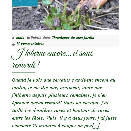
d’Orient
(helleborus
orientalis)
malo
Publié dans
Chroniques de mon jardin
17 commentaires
J’hiberne encore… et sans
remords!
Quand je vois que certains s’activent encore au
jardin, je me dis que, vraiment, alors que
j’hiberne depuis plusieurs semaines, je n’en
éprouve aucun remord! Dans un sursaut, j’ai
taillé les dernières roses et boutons de roses
entre les fêtes. Puis, il y a deux jours, j’ai juste
En
consacré 10 minutes à couper un peu
[…]