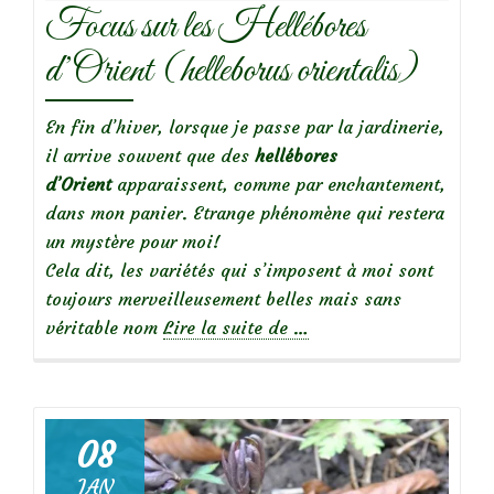
Focus sur les Hellébores
d’Orient (helleborus orientalis)
En fin d’hiver, lorsque je passe par la jardinerie,
il arrive souvent que des
hellébores
d’Orient
apparaissent, comme par enchantement,
dans mon panier. Etrange phénomène qui restera
un mystère pour moi!
Cela dit, les variétés qui s’imposent à moi sont
toujours merveilleusement belles mais sans
à
véritable nom
Lire la suite de
…
propos
deFocus
sur
les
08
Hellébores
JAN