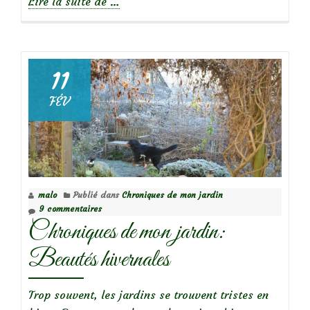
à
Lire la suite de
…
propos
deJasmin
d’hiver
à
11
fleurs
FÉV
jaunes
(Jasminum
nudiflorum).
malo
Publié dans
Chroniques de mon jardin
9 commentaires
Chroniques de mon jardin:
Beautés hivernales
Trop souvent, les jardins se trouvent tristes en