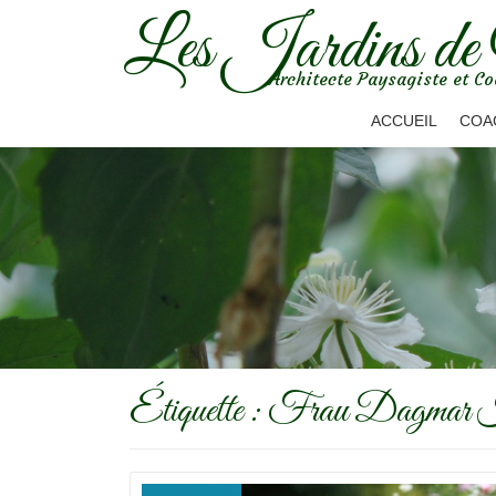
Les Jardins de
Aller
Architecte Paysagiste et Co
au
contenu
ACCUEIL
COA
Étiquette :
Frau Dagmar 