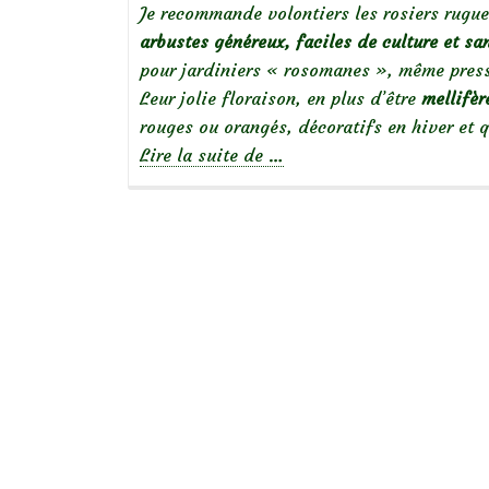
Je recommande volontiers les rosiers rugue
arbustes g
énéreux, faciles de culture et sa
pour jardiniers « rosomanes », même press
Leur jolie floraison, en plus d’être
mellifèr
rouges ou orangés, décoratifs en hiver et q
à
Lire la suite de
…
propos
deRosa
rugosa,
des
rosiers
sans
chichis!