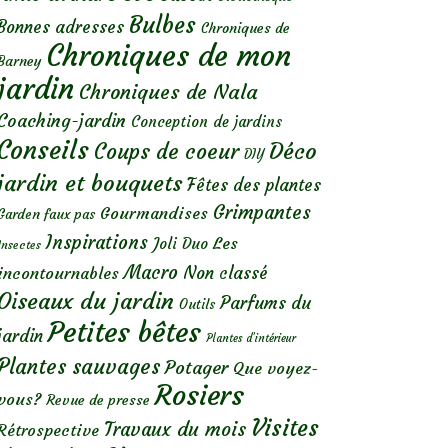
Bulbes
Bonnes adresses
Chroniques de
Chroniques de mon
Barney
jardin
Chroniques de Nala
Coaching-jardin
Conception de jardins
Conseils
Déco
Coups de coeur
DIY
jardin et bouquets
Fêtes des plantes
Grimpantes
Gourmandises
Garden faux pas
Inspirations
Les
Joli Duo
Insectes
Macro
Non classé
incontournables
Oiseaux du jardin
Parfums du
Outils
Petites bêtes
jardin
Plantes d’intérieur
Plantes sauvages
Potager
Que voyez-
Rosiers
vous?
Revue de presse
Visites
Travaux du mois
Rétrospective