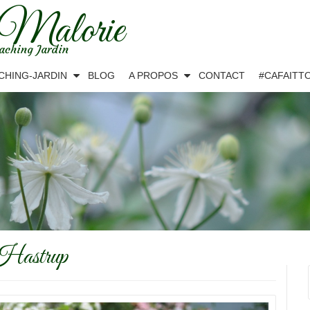
 Malorie
aching Jardin
CHING-JARDIN
BLOG
A PROPOS
CONTACT
#CAFAITT
Hastrup