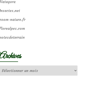
Natagora
Insectes.net
zoom-nature.fr
florealpes.com
notesdeterrain
Archives
Archives