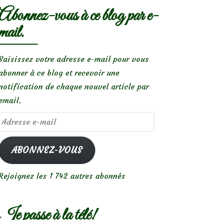
Abonnez-vous à ce blog par e-
mail.
Saisissez votre adresse e-mail pour vous
abonner à ce blog et recevoir une
notification de chaque nouvel article par
email.
Adresse
e-
mail
ABONNEZ-VOUS
Rejoignez les 1 742 autres abonnés
Je passe à la télé!