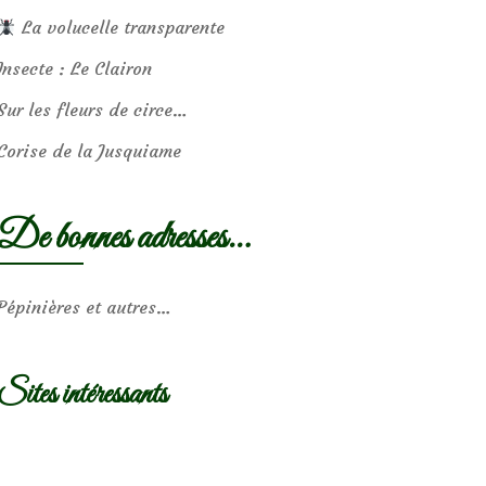
La volucelle transparente
Insecte : Le Clairon
Sur les fleurs de circe…
Corise de la Jusquiame
De bonnes adresses…
Pépinières et autres…
Sites intéressants