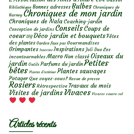
Bulbes
Bonnes adresses
Chroniques de
Bibliothèque
Chroniques de mon jardin
Barney
Chroniques de Nala
Coaching-jardin
Conseils
Coups de
Conception de jardins
Déco jardin et bouquets
coeur
Fêtes
DIY
des plantes
Gourmandises
Garden faux pas
Grimpantes
Inspirations
Les
Joli Duo
Insectes
Oiseaux du
Macro
Non classé
incontournables
Petites
jardin
Parfums du jardin
Outils
bêtes
Plantes sauvages
Plantes d’intérieur
Potager
Que voyez-vous?
Revue de presse
Rosiers
Travaux du mois
Rétrospective
Vivaces
Visites de jardins
Vivaces couvre-sol
Articles récents