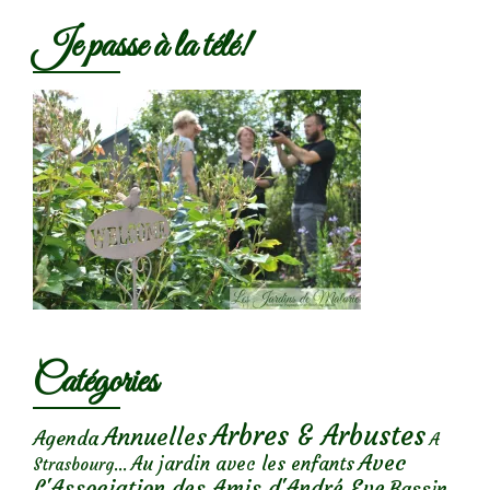
Je passe à la télé!
Catégories
Arbres & Arbustes
Annuelles
Agenda
A
Avec
Au jardin avec les enfants
Strasbourg...
L'Association des Amis d'André Eve
Bassin