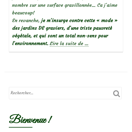
nombre sur une surface gravillonnée… Ca j’aime
beaucoup!
En revanche,
je m’insurge contre cette « mode »
des jardins DE graviers, d’une triste pauvreté
végétale, et qui sont un total non-sens pour
à
l’environnement.
Lire la suite de
…
propos
deGarden
faux-
pas:
les
« jardins »
de
cailloux
Bienvenue !