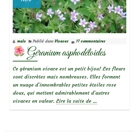
malo
Publié dans
Vivaces
17 commentaires
Géranium asphodéloides
Ce géranium vivace est un petit bijou! Les fleurs
sont discrètes mais nombreuses. Elles forment
un nuage d’innombrables petites étoiles rose
doux, qui mettent admirablement d’autres
à
vivaces en valeur.
Lire la suite de
…
propos
de
Géranium