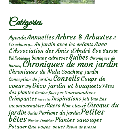
Catégories
Arbres & Arbustes
Annuelles
Agenda
A
Avec
Au jardin avec les enfants
Strasbourg...
L'Association des Amis d'André Eve
Bassin
Bulbes
Bonnes adresses
Chroniques de
Bibliothèque
Chroniques de mon jardin
Barney
Chroniques de Nala
Coaching-jardin
Conseils
Coups de
Conception de jardins
Déco jardin et bouquets
coeur
Fêtes
DIY
des plantes
Gourmandises
Garden faux pas
Grimpantes
Inspirations
Les
Joli Duo
Insectes
Oiseaux du
Macro
Non classé
incontournables
Petites
jardin
Parfums du jardin
Outils
bêtes
Plantes sauvages
Plantes d’intérieur
Potager
Que voyez-vous?
Revue de presse