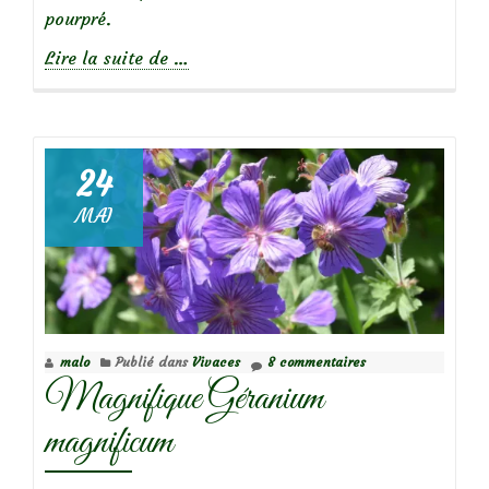
pourpré.
à
Lire la suite de
…
propos
deBelles
sauvageonnes
:
24
Herbe
MAI
à
Robert
malo
Publié dans
Vivaces
8 commentaires
Magnifique Géranium
magnificum