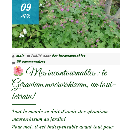
Mes
09
incontournables
AVR
:
Géranium
endressii
malo
Publié dans
Les incontournables
28 commentaires
Mes incontournables : le
Géranium macrorrhizum, un tout-
terrain!
Tout le monde se doit d’avoir des géranium
macrorrhizum au jardin!
Pour moi, il est indispensable avant tout pour