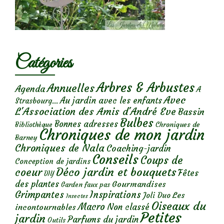
Catégories
Arbres & Arbustes
Annuelles
Agenda
A
Avec
Au jardin avec les enfants
Strasbourg...
L'Association des Amis d'André Eve
Bassin
Bulbes
Bonnes adresses
Chroniques de
Bibliothèque
Chroniques de mon jardin
Barney
Chroniques de Nala
Coaching-jardin
Conseils
Coups de
Conception de jardins
Déco jardin et bouquets
coeur
Fêtes
DIY
des plantes
Gourmandises
Garden faux pas
Grimpantes
Inspirations
Les
Joli Duo
Insectes
Oiseaux du
Macro
Non classé
incontournables
Petites
jardin
Parfums du jardin
Outils