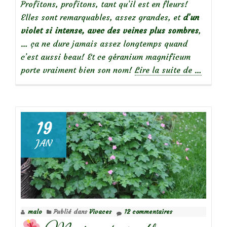
Profitons, profitons, tant qu’il est en fleurs!
Elles sont remarquables, assez grandes, et
d’un
violet si intense, avec des veines plus sombres
,
… ça ne dure jamais assez longtemps quand
c’est aussi beau! Et ce géranium magnificum
à
porte vraiment bien son nom!
Lire la suite de
…
propos
deMagni
Géraniu
magnifi
19
JAN
malo
Publié dans
Vivaces
12 commentaires