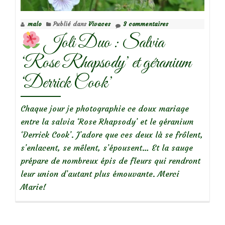
macrorrhizum,
un
malo
Publié dans
Vivaces
3 commentaires
tout-
Joli Duo : Salvia
terrain!
‘Rose Rhapsody’ et géranium
‘Derrick Cook’
Chaque jour je photographie ce doux mariage
entre la salvia ‘Rose Rhapsody’ et le géranium
‘Derrick Cook’. J’adore que ces deux là se frôlent,
s’enlacent, se mêlent, s’épousent… Et la sauge
prépare de nombreux épis de fleurs qui rendront
leur union d’autant plus émouvante. Merci
Marie!