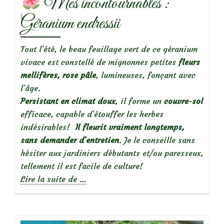
Mes incontournables :
Géranium endressii
Tout l’été, le beau feuillage vert de ce géranium
vivace est constellé de mignonnes petites
fleurs
mellifères, rose pâle
, lumineuses, fonçant avec
l’âge.
Persistant en climat doux
, il forme un
couvre-sol
efficace, capable d’étouffer les herbes
indésirables!
Il fleurit vraiment longtemps,
sans demander d’entretien
. Je le conseille sans
hésiter aux jardiniers débutants et/ou paresseux,
tellement il est facile de culture!
à
Lire la suite de
…
propos
de