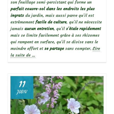
son feuillage semi-persistant qui forme un
parfait couvre-sol
dans les endroits les plus
ingrats
du jardin, mais aussi parce qu’il est
extrêmement
facile de culture
, qu’il ne nécessite
jamais
aucun entretien
, qu’il
s’étale rapidement
mais se limite facilement grâce à ses rhizomes
qui rampent en surface, qu’il se divise sans le
moindre effort et
se partage
sans compter.
Lire
à
la suite de
…
propos
de
Mes
11
incontournables
JUIN
:
le
Géranium