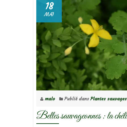
18
MAI
malo
Publié dans
Plantes sauvages
Belles sauvageonnes : la chéli