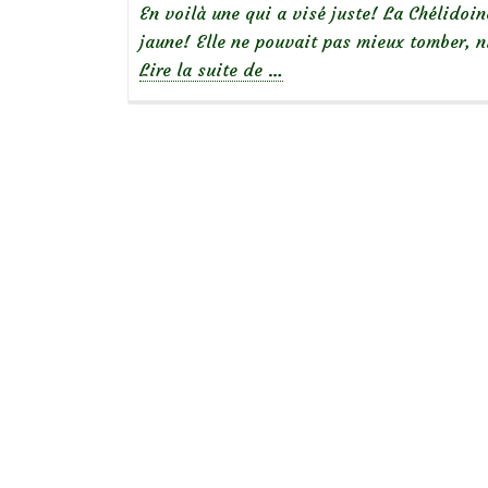
En voilà une qui a visé juste! La Chélidoin
jaune! Elle ne pouvait pas mieux tomber, n
à
Lire la suite de
…
propos
deBelles
sauvageonnes
:
la
chélidoine