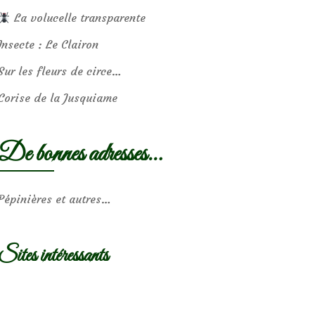
La volucelle transparente
Insecte : Le Clairon
Sur les fleurs de circe…
Corise de la Jusquiame
De bonnes adresses…
Pépinières et autres…
Sites intéressants