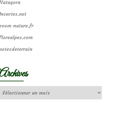
Natagora
Insectes.net
zoom-nature.fr
florealpes.com
notesdeterrain
Archives
Archives