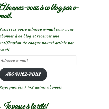
Abonnez-vous à ce blog par e-
mail.
Saisissez votre adresse e-mail pour vous
abonner à ce blog et recevoir une
notification de chaque nouvel article par
email.
Adresse
e-
mail
ABONNEZ-VOUS
Rejoignez les 1 742 autres abonnés
Je passe à la télé!