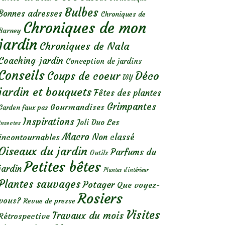
Bulbes
Bonnes adresses
Chroniques de
Chroniques de mon
Barney
jardin
Chroniques de Nala
Coaching-jardin
Conception de jardins
Conseils
Déco
Coups de coeur
DIY
jardin et bouquets
Fêtes des plantes
Grimpantes
Gourmandises
Garden faux pas
Inspirations
Les
Joli Duo
Insectes
Macro
Non classé
incontournables
Oiseaux du jardin
Parfums du
Outils
Petites bêtes
jardin
Plantes d’intérieur
Plantes sauvages
Potager
Que voyez-
Rosiers
vous?
Revue de presse
Visites
Travaux du mois
Rétrospective