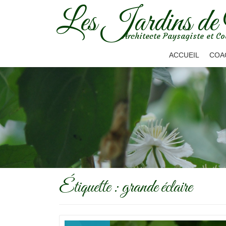
Les Jardins de
Aller
Architecte Paysagiste et Co
au
contenu
ACCUEIL
COA
Étiquette :
grande éclaire