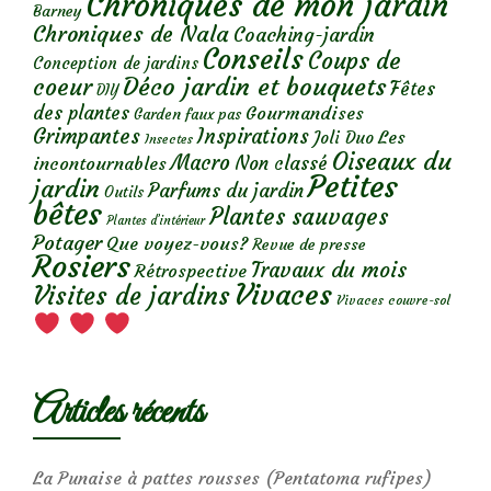
Chroniques de mon jardin
Barney
Chroniques de Nala
Coaching-jardin
Conseils
Coups de
Conception de jardins
Déco jardin et bouquets
coeur
Fêtes
DIY
des plantes
Gourmandises
Garden faux pas
Grimpantes
Inspirations
Les
Joli Duo
Insectes
Oiseaux du
Macro
Non classé
incontournables
Petites
jardin
Parfums du jardin
Outils
bêtes
Plantes sauvages
Plantes d’intérieur
Potager
Que voyez-vous?
Revue de presse
Rosiers
Travaux du mois
Rétrospective
Vivaces
Visites de jardins
Vivaces couvre-sol
Articles récents
La Punaise à pattes rousses (Pentatoma rufipes)