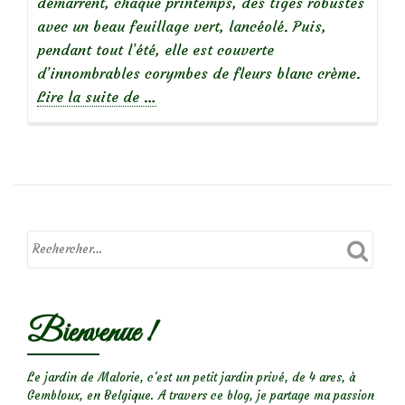
démarrent, chaque printemps, des tiges robustes
avec un beau feuillage vert, lancéolé. Puis,
pendant tout l’été, elle est couverte
d’innombrables corymbes de fleurs blanc crème.
à
Lire la suite de
…
propos
dePersicaria
polymorpha
Bienvenue !
Le jardin de Malorie, c'est un petit jardin privé, de 4 ares, à
Gembloux, en Belgique. A travers ce blog, je partage ma passion