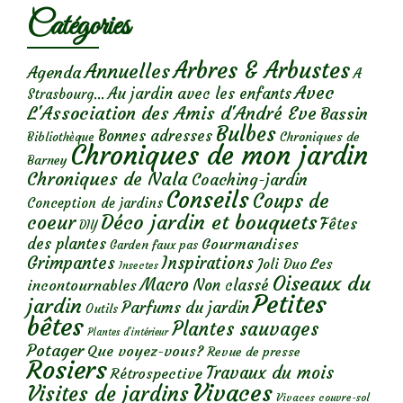
Catégories
Arbres & Arbustes
Annuelles
Agenda
A
Avec
Au jardin avec les enfants
Strasbourg...
L'Association des Amis d'André Eve
Bassin
Bulbes
Bonnes adresses
Chroniques de
Bibliothèque
Chroniques de mon jardin
Barney
Chroniques de Nala
Coaching-jardin
Conseils
Coups de
Conception de jardins
Déco jardin et bouquets
coeur
Fêtes
DIY
des plantes
Gourmandises
Garden faux pas
Grimpantes
Inspirations
Les
Joli Duo
Insectes
Oiseaux du
Macro
Non classé
incontournables
Petites
jardin
Parfums du jardin
Outils
bêtes
Plantes sauvages
Plantes d’intérieur
Potager
Que voyez-vous?
Revue de presse
Rosiers
Travaux du mois
Rétrospective
Vivaces
Visites de jardins
Vivaces couvre-sol