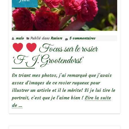
malo
Publié dans
Rosiers
5 commentaires
Focus sur le rosier
‘F.J. Grootendorst’
En triant mes photos, j’ai remarqué que j’avais
assez d’images de ce rosier rugueux pour
illustrer un article et il le mérite! Si je lui tire le
portrait, c’est que je l’aime bien !
Lire la suite
à
de
…
propos
de