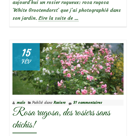
aujourd’hui un rosier rugueux: rosa rugosa
‘White Grootendorst’ que j’ai photographié dans
à
son jardin.
Lire la suite de
…
propos
de
15
Focus
FÉV
sur
le
rosier
‘White
Grootendorst’
malo
Publié dans
Rosiers
31 commentaires
Rosa rugosa, des rosiers sans
chichis!