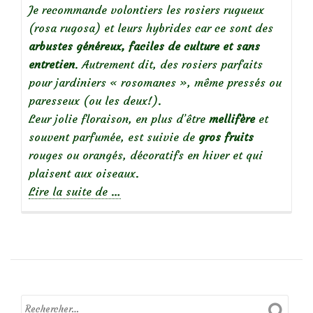
Je recommande volontiers les rosiers rugueux
(rosa rugosa) et leurs hybrides car ce sont des
arbustes g
énéreux, faciles de culture et sans
entretien
. Autrement dit, des rosiers parfaits
pour jardiniers « rosomanes », même pressés ou
paresseux (ou les deux!).
Leur jolie floraison, en plus d’être
mellifère
et
souvent parfumée, est suivie de
gros fruits
rouges ou orangés, décoratifs en hiver et qui
plaisent aux oiseaux.
à
Lire la suite de
…
propos
deRosa
rugosa,
des
rosiers
sans