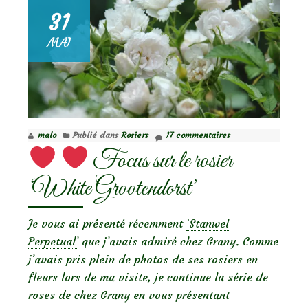
31
Focus
MAI
sur
le
rosier
‘F.J.
Grootendorst’
malo
Publié dans
Rosiers
17 commentaires
Focus sur le rosier
‘White Grootendorst’
Je vous ai présenté récemment
‘Stanwel
Perpetual’
que j’avais admiré chez Grany. Comme
j’avais pris plein de photos de ses rosiers en
fleurs lors de ma visite, je continue la série de
roses de chez Grany en vous présentant