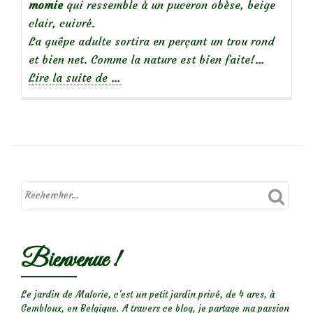
momie
qui ressemble à un puceron obèse, beige
clair, cuivré.
La guêpe adulte sortira en perçant un trou rond
et bien net. Comme la nature est bien faite!…
à
Lire la suite de
…
propos
de
Que
voyez-
vous?
Bienvenue !
Le jardin de Malorie, c'est un petit jardin privé, de 4 ares, à
Gembloux, en Belgique. A travers ce blog, je partage ma passion