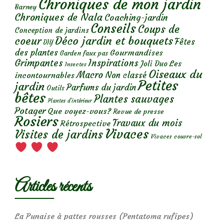
Chroniques de mon jardin
Barney
Chroniques de Nala
Coaching-jardin
Conseils
Coups de
Conception de jardins
Déco jardin et bouquets
coeur
Fêtes
DIY
des plantes
Gourmandises
Garden faux pas
Grimpantes
Inspirations
Les
Joli Duo
Insectes
Oiseaux du
Macro
Non classé
incontournables
Petites
jardin
Parfums du jardin
Outils
bêtes
Plantes sauvages
Plantes d’intérieur
Potager
Que voyez-vous?
Revue de presse
Rosiers
Travaux du mois
Rétrospective
Vivaces
Visites de jardins
Vivaces couvre-sol
Articles récents
La Punaise à pattes rousses (Pentatoma rufipes)