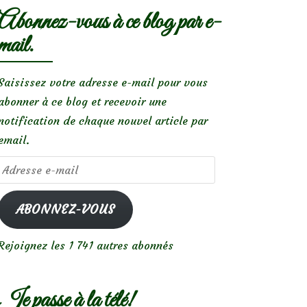
Abonnez-vous à ce blog par e-
mail.
Saisissez votre adresse e-mail pour vous
abonner à ce blog et recevoir une
notification de chaque nouvel article par
email.
Adresse
e-
mail
ABONNEZ-VOUS
Rejoignez les 1 741 autres abonnés
Je passe à la télé!