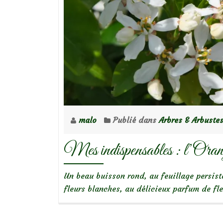
julianae)
malo
Publié dans
Arbres & Arbuste
Mes indispensables : l’Or
Un beau buisson rond, au feuillage persist
fleurs blanches, au délicieux parfum de fl