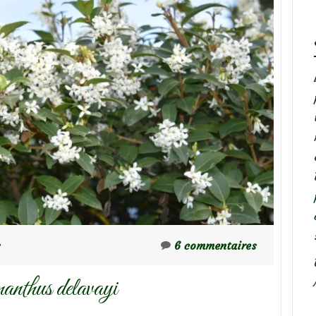
s
6 commentaires
anthus delavayi