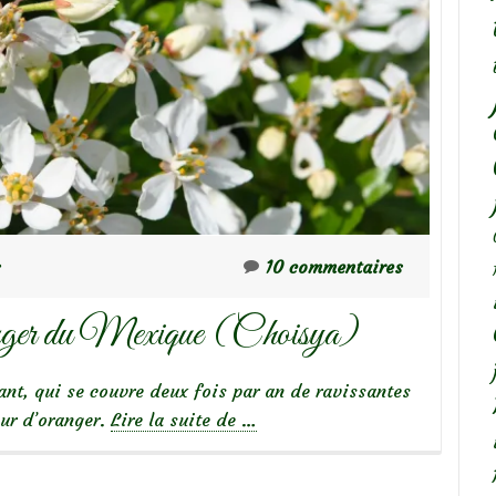
s
10 commentaires
anger du Mexique (Choisya)
ant, qui se couvre deux fois par an de ravissantes
à
eur d’oranger.
Lire la suite de
…
propos
deMes