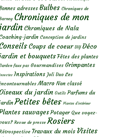
Bulbes
Bonnes adresses
Chroniques de
Chroniques de mon
Barney
jardin
Chroniques de Nala
Coaching-jardin
Conception de jardins
Conseils
Déco
Coups de coeur
DIY
jardin et bouquets
Fêtes des plantes
Grimpantes
Gourmandises
Garden faux pas
Inspirations
Les
Joli Duo
Insectes
Macro
Non classé
incontournables
Oiseaux du jardin
Parfums du
Outils
Petites bêtes
jardin
Plantes d’intérieur
Plantes sauvages
Potager
Que voyez-
Rosiers
vous?
Revue de presse
Visites
Travaux du mois
Rétrospective