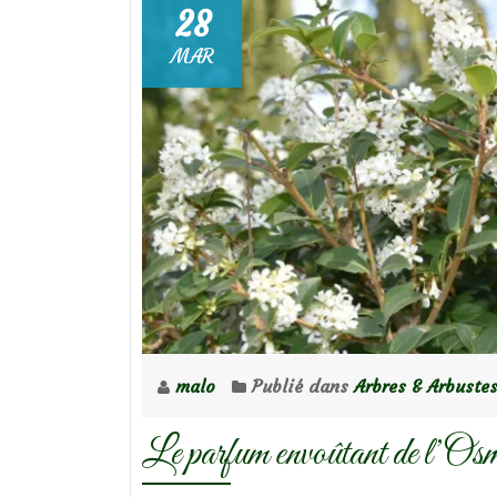
28
MAR
malo
Publié dans
Arbres & Arbuste
Le parfum envoûtant de l’Osm