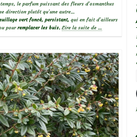
temps, le parfum puissant des fleurs d’osmanthus
ne direction plutôt qu’une autre…
euillage vert foncé, persistant,
qui en fait d’ailleurs
à
 ou pour
remplacer les buis.
Lire la suite de
…
propos
deLe
parfum
envoûtant
de
l’Osmanthus
delavayi