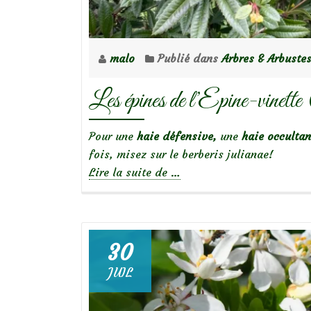
malo
Publié dans
Arbres & Arbuste
Les épines de l’Epine-vinett
Pour une
haie défensive,
une
haie occulta
fois, misez sur le berberis julianae!
à
Lire la suite de
…
propos
deLes
épines
de
30
l’Epine-
JUIL
vinette
(Berberis