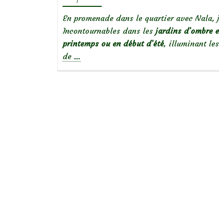
En promenade dans le quartier avec Nala, 
Incontournables dans les
jardins d’ombre e
printemps ou en début d’été
, illuminant le
à
de
…
propos
deLes
rhododendrons