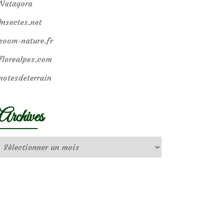
Natagora
Insectes.net
zoom-nature.fr
florealpes.com
notesdeterrain
Archives
Archives