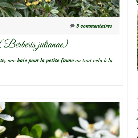
s
5 commentaires
e (Berberis julianae)
nte,
une
haie pour la petite faune
ou tout cela à la