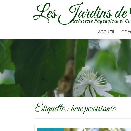
Les Jardins de
Aller
Architecte Paysagiste et Co
au
contenu
ACCUEIL
COA
Étiquette :
haie persistante