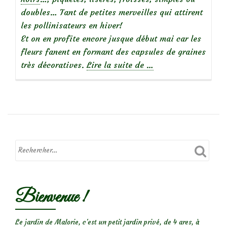
doubles… Tant de petites merveilles qui attirent
les pollinisateurs en hiver!
Et on en profite encore jusque début mai car les
fleurs fanent en formant des capsules de graines
à
très décoratives.
Lire la suite de
…
propos
deElle
est
belle
Hellébore!
Bienvenue !
Le jardin de Malorie, c'est un petit jardin privé, de 4 ares, à