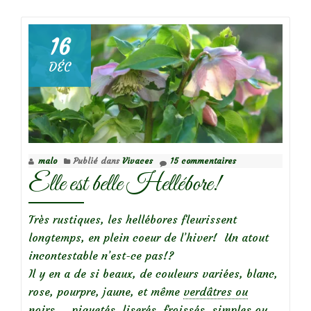
deTrésors
de
Janvier
16
DÉC
malo
Publié dans
Vivaces
15 commentaires
Elle est belle Hellébore!
Très rustiques, les hellébores fleurissent
longtemps, en plein coeur de l’hiver! Un atout
incontestable n’est-ce pas!?
Il y en a de si beaux, de couleurs variées, blanc,
rose, pourpre, jaune, et même
verdâtres ou
noirs
…, piquetés, liserés, froissés, simples ou