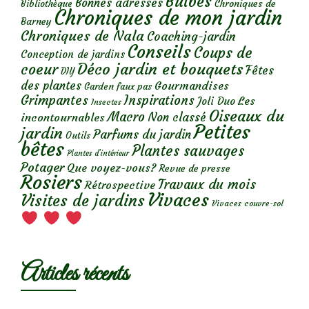
Bulbes
Bonnes adresses
Chroniques de
Bibliothèque
Chroniques de mon jardin
Barney
Chroniques de Nala
Coaching-jardin
Conseils
Coups de
Conception de jardins
Déco jardin et bouquets
coeur
Fêtes
DIY
des plantes
Gourmandises
Garden faux pas
Grimpantes
Inspirations
Les
Joli Duo
Insectes
Oiseaux du
Macro
Non classé
incontournables
Petites
jardin
Parfums du jardin
Outils
bêtes
Plantes sauvages
Plantes d’intérieur
Potager
Que voyez-vous?
Revue de presse
Rosiers
Travaux du mois
Rétrospective
Vivaces
Visites de jardins
Vivaces couvre-sol
Articles récents