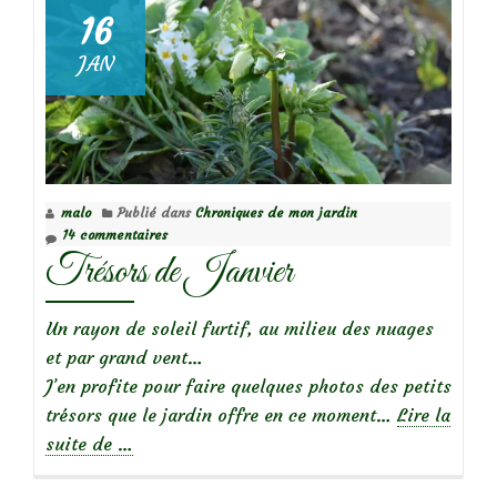
Hellebores
16
de
JAN
Kreftenbroeck
malo
Publié dans
Chroniques de mon jardin
14 commentaires
Trésors de Janvier
Un rayon de soleil furtif, au milieu des nuages
et par grand vent…
J’en profite pour faire quelques photos des petits
trésors que le jardin offre en ce moment…
Lire la
à
suite de
…
propos