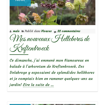
malo
Publié dans
Vivaces
22 commentaires
Mes nouveaux Hellebores de
Kreftenbroeck
Ce dimanche, j’ai emmené mon Namoureux en
balade à l’arboretum de Kreftenbroeck. Les
Delabroye y exposaient de splendides hellébores
et je comptais bien en ramener quelques-uns au
à
jardin!
Lire la suite de
…
propos
deMes
nouveaux