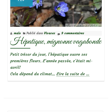
malo
Publié dans
Vivaces
9 commentaires
Hépatique, mignonne vagabonde
Petit trésor du jour, l’hépatique ouvre ses
premières fleurs. L’année passée, c’était mi-
avril!
à
Cela dépend du climat…
Lire la suite de
…
propos
deHépatique,
mignonne
vagabonde