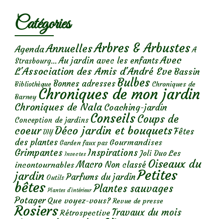
Catégories
Arbres & Arbustes
Annuelles
Agenda
A
Avec
Au jardin avec les enfants
Strasbourg...
L'Association des Amis d'André Eve
Bassin
Bulbes
Bonnes adresses
Chroniques de
Bibliothèque
Chroniques de mon jardin
Barney
Chroniques de Nala
Coaching-jardin
Conseils
Coups de
Conception de jardins
Déco jardin et bouquets
coeur
Fêtes
DIY
des plantes
Gourmandises
Garden faux pas
Grimpantes
Inspirations
Les
Joli Duo
Insectes
Oiseaux du
Macro
Non classé
incontournables
Petites
jardin
Parfums du jardin
Outils
bêtes
Plantes sauvages
Plantes d’intérieur
Potager
Que voyez-vous?
Revue de presse
Rosiers
Travaux du mois
Rétrospective