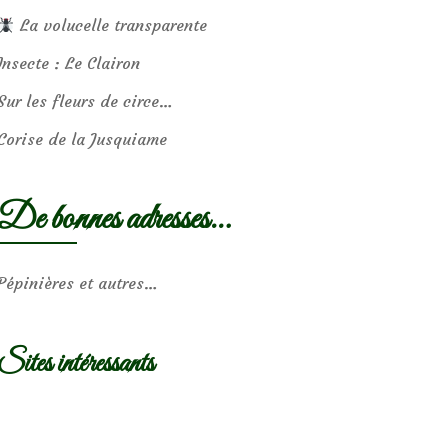
La volucelle transparente
Insecte : Le Clairon
Sur les fleurs de circe…
Corise de la Jusquiame
De bonnes adresses…
Pépinières et autres…
Sites intéressants