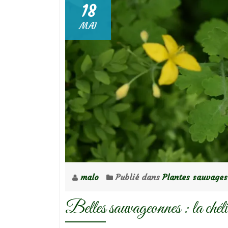
18
MAI
malo
Publié dans
Plantes sauvages
Belles sauvageonnes : la chéli