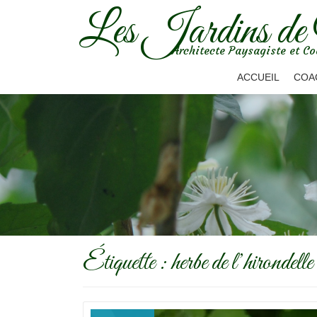
Les Jardins de
Aller
Architecte Paysagiste et Co
au
contenu
ACCUEIL
COA
Étiquette :
herbe de l’hirondelle