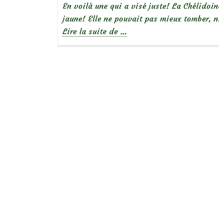
En voilà une qui a visé juste! La Chélidoin
jaune! Elle ne pouvait pas mieux tomber, n
à
Lire la suite de
…
propos
deBelles
sauvageonnes
:
la
chélidoine