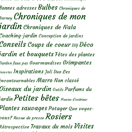
Bulbes
Bonnes adresses
Chroniques de
Chroniques de mon
Barney
jardin
Chroniques de Nala
Coaching-jardin
Conception de jardins
Conseils
Déco
Coups de coeur
DIY
jardin et bouquets
Fêtes des plantes
Grimpantes
Gourmandises
Garden faux pas
Inspirations
Les
Joli Duo
Insectes
Macro
Non classé
incontournables
Oiseaux du jardin
Parfums du
Outils
Petites bêtes
jardin
Plantes d’intérieur
Plantes sauvages
Potager
Que voyez-
Rosiers
vous?
Revue de presse
Visites
Travaux du mois
Rétrospective