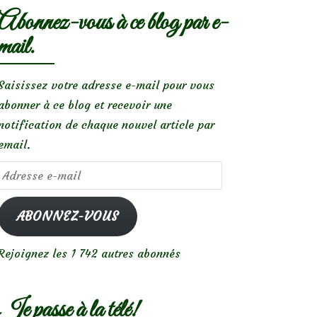
Abonnez-vous à ce blog par e-
mail.
Saisissez votre adresse e-mail pour vous
abonner à ce blog et recevoir une
notification de chaque nouvel article par
email.
Adresse
e-
mail
ABONNEZ-VOUS
Rejoignez les 1 742 autres abonnés
Je passe à la télé!