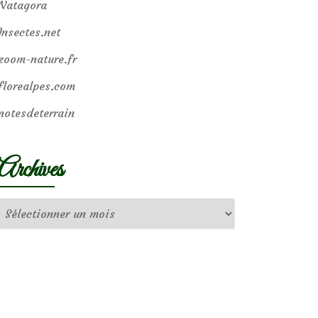
Natagora
Insectes.net
zoom-nature.fr
florealpes.com
notesdeterrain
Archives
Archives