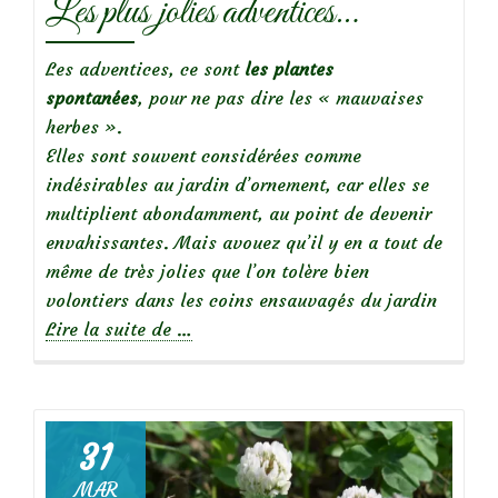
Les plus jolies adventices…
Les adventices, ce sont
les plantes
spontanées
, pour ne pas dire les « mauvaises
herbes ».
Elles sont souvent considérées comme
indésirables au jardin d’ornement, car elles se
multiplient abondamment, au point de devenir
envahissantes. Mais avouez qu’il y en a tout de
même de très jolies que l’on tolère bien
volontiers dans les coins ensauvagés du jardin
à
Lire la suite de
…
propos
deLes
plus
jolies
31
adventices…
MAR