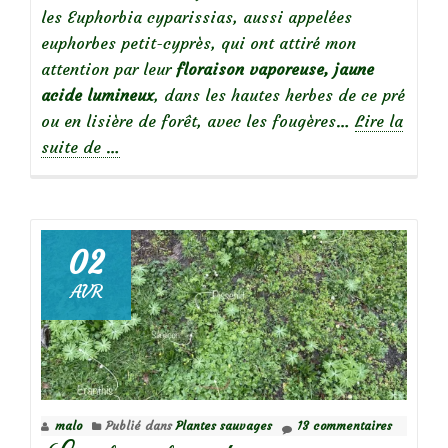
les Euphorbia cyparissias, aussi appelées
euphorbes petit-cyprès, qui ont attiré mon
attention par leur
floraison vaporeuse, jaune
acide lumineux
, dans les hautes herbes de ce pré
ou en lisière de forêt, avec les fougères…
Lire la
à
suite de
…
propos
deBelles
sauvageonnes
:
02
Euphorbia
AVR
cyparissias
malo
Publié dans
Plantes sauvages
13 commentaires