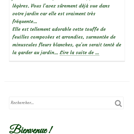
légères. Vous l’avez sûrement déjà vue dans
votre jardin car elle est vraiment très
fréquente…
Elle est tellement adorable cette touffe de
feuilles composées et arrondies, surmontée de
minuscules fleurs blanches, qu’on serait tenté de
à
la garder au jardin…
Lire la suite de
…
propos
deBelles
sauvageonnes
:
la
cardamine
hérissée
Bienvenue !