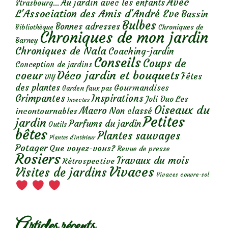
Avec
Au jardin avec les enfants
Strasbourg...
L'Association des Amis d'André Eve
Bassin
Bulbes
Bonnes adresses
Chroniques de
Bibliothèque
Chroniques de mon jardin
Barney
Chroniques de Nala
Coaching-jardin
Conseils
Coups de
Conception de jardins
Déco jardin et bouquets
coeur
Fêtes
DIY
des plantes
Gourmandises
Garden faux pas
Grimpantes
Inspirations
Les
Joli Duo
Insectes
Oiseaux du
Macro
Non classé
incontournables
Petites
jardin
Parfums du jardin
Outils
bêtes
Plantes sauvages
Plantes d’intérieur
Potager
Que voyez-vous?
Revue de presse
Rosiers
Travaux du mois
Rétrospective
Vivaces
Visites de jardins
Vivaces couvre-sol
Articles récents