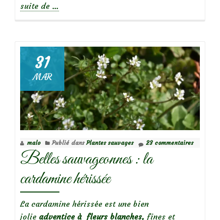
à
suite de
…
propos
deBelles
sauvageonnes
:
31
le
MAR
Trèfle
blanc
malo
Publié dans
Plantes sauvages
23 commentaires
Belles sauvageonnes : la
cardamine hérissée
La cardamine hérissée est une bien
jolie
adventice à fleurs blanches,
fines et