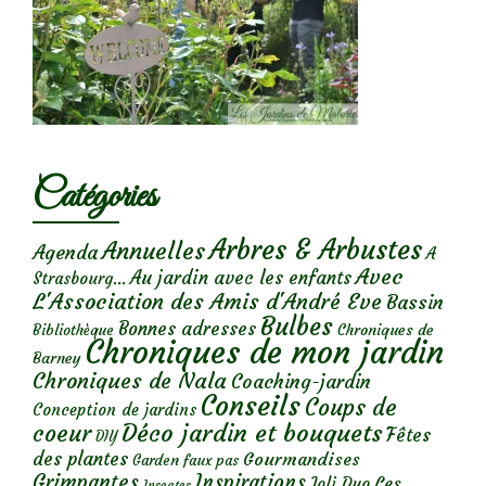
Catégories
Arbres & Arbustes
Annuelles
Agenda
A
Avec
Au jardin avec les enfants
Strasbourg...
L'Association des Amis d'André Eve
Bassin
Bulbes
Bonnes adresses
Chroniques de
Bibliothèque
Chroniques de mon jardin
Barney
Chroniques de Nala
Coaching-jardin
Conseils
Coups de
Conception de jardins
Déco jardin et bouquets
coeur
Fêtes
DIY
des plantes
Gourmandises
Garden faux pas
Grimpantes
Inspirations
Les
Joli Duo
Insectes