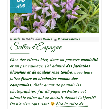
MAI
malo
Publié dans
Bulbes
6 commentaires
Scilles d’Espagne
Chez des clients hier, dans un parterre
ensoleillé
et un peu sauvage, j’ai admiré
des jacinthes
blanches et de couleur rose tendre
, avec leurs
jolies
fleurs en clochettes comme des
campanules.
Mais avant de pouvoir les
photographier, j’ai dû payer en Nature cet
adorable chien qui se mettait devant l’objectif!
à
On n’a rien sans rien!
Lire la suite de
…