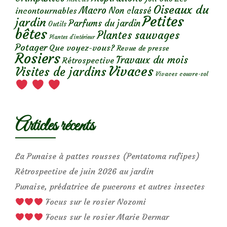
Oiseaux du
Macro
Non classé
incontournables
Petites
jardin
Parfums du jardin
Outils
bêtes
Plantes sauvages
Plantes d’intérieur
Potager
Que voyez-vous?
Revue de presse
Rosiers
Travaux du mois
Rétrospective
Vivaces
Visites de jardins
Vivaces couvre-sol
Articles récents
La Punaise à pattes rousses (Pentatoma rufipes)
Rétrospective de juin 2026 au jardin
Punaise, prédatrice de pucerons et autres insectes
Focus sur le rosier Nozomi
Focus sur le rosier Marie Dermar