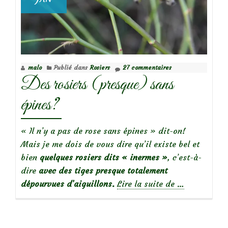
malo
Publié dans
Rosiers
27 commentaires
Des rosiers (presque) sans
épines?
« Il n’y a pas de rose sans épines » dit-on!
Mais je me dois de vous dire qu’il existe bel et
bien
quelques rosiers dits « inermes »
, c’est-à-
dire
avec des tiges presque totalement
à
dépourvues d’aiguillons.
Lire la suite de
…
propos
deDes
rosiers