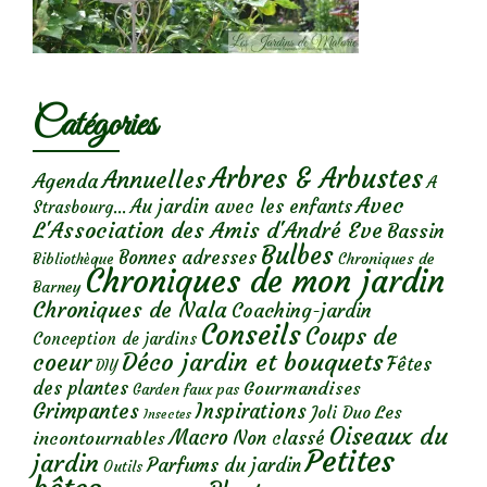
Catégories
Arbres & Arbustes
Annuelles
Agenda
A
Avec
Au jardin avec les enfants
Strasbourg...
L'Association des Amis d'André Eve
Bassin
Bulbes
Bonnes adresses
Chroniques de
Bibliothèque
Chroniques de mon jardin
Barney
Chroniques de Nala
Coaching-jardin
Conseils
Coups de
Conception de jardins
Déco jardin et bouquets
coeur
Fêtes
DIY
des plantes
Gourmandises
Garden faux pas
Grimpantes
Inspirations
Les
Joli Duo
Insectes
Oiseaux du
Macro
Non classé
incontournables
Petites
jardin
Parfums du jardin
Outils