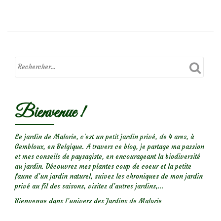
deLes
cétoines
qui
mangent
le
cœur
des
fleurs
Bienvenue !
Le jardin de Malorie, c'est un petit jardin privé, de 4 ares, à
Gembloux, en Belgique. A travers ce blog, je partage ma passion
et mes conseils de paysagiste, en encourageant la biodiversité
au jardin. Découvrez mes plantes coup de coeur et la petite
faune d’un jardin naturel, suivez les chroniques de mon jardin
privé au fil des saisons, visitez d’autres jardins,...
Bienvenue dans l’univers des Jardins de Malorie