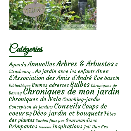
Catégories
Arbres & Arbustes
Annuelles
Agenda
A
Avec
Au jardin avec les enfants
Strasbourg...
L'Association des Amis d'André Eve
Bassin
Bulbes
Bonnes adresses
Chroniques de
Bibliothèque
Chroniques de mon jardin
Barney
Chroniques de Nala
Coaching-jardin
Conseils
Coups de
Conception de jardins
Déco jardin et bouquets
coeur
Fêtes
DIY
des plantes
Gourmandises
Garden faux pas
Grimpantes
Inspirations
Les
Joli Duo
Insectes