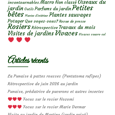
Oiseaux du
Macro
Non classé
incontournables
Petites
jardin
Parfums du jardin
Outils
bêtes
Plantes sauvages
Plantes d’intérieur
Potager
Que voyez-vous?
Revue de presse
Rosiers
Travaux du mois
Rétrospective
Vivaces
Visites de jardins
Vivaces couvre-sol
Articles récents
La Punaise à pattes rousses (Pentatoma rufipes)
Rétrospective de juin 2026 au jardin
Punaise, prédatrice de pucerons et autres insectes
Focus sur le rosier Nozomi
Focus sur le rosier Marie Dermar
Visite au jardin de Martine (jardin privé)