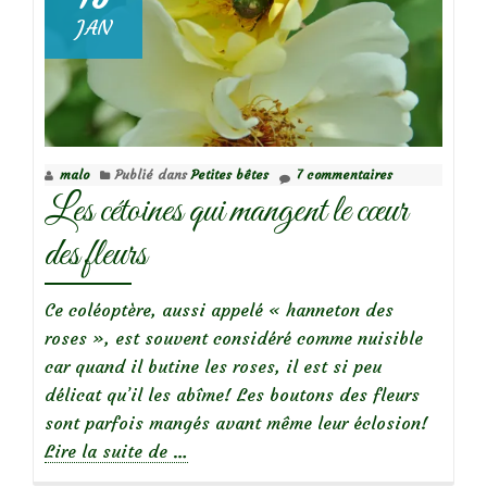
JAN
malo
Publié dans
Petites bêtes
7 commentaires
Les cétoines qui mangent le cœur
des fleurs
Ce coléoptère, aussi appelé « hanneton des
roses », est souvent considéré comme nuisible
car quand il butine les roses, il est si peu
délicat qu’il les abîme! Les boutons des fleurs
sont parfois mangés avant même leur éclosion!
à
Lire la suite de
…
propos