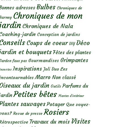
Bulbes
Bonnes adresses
Chroniques de
Chroniques de mon
Barney
jardin
Chroniques de Nala
Coaching-jardin
Conception de jardins
Conseils
Déco
Coups de coeur
DIY
jardin et bouquets
Fêtes des plantes
Grimpantes
Gourmandises
Garden faux pas
Inspirations
Les
Joli Duo
Insectes
Macro
Non classé
incontournables
Oiseaux du jardin
Parfums du
Outils
Petites bêtes
jardin
Plantes d’intérieur
Plantes sauvages
Potager
Que voyez-
Rosiers
vous?
Revue de presse
Visites
Travaux du mois
Rétrospective