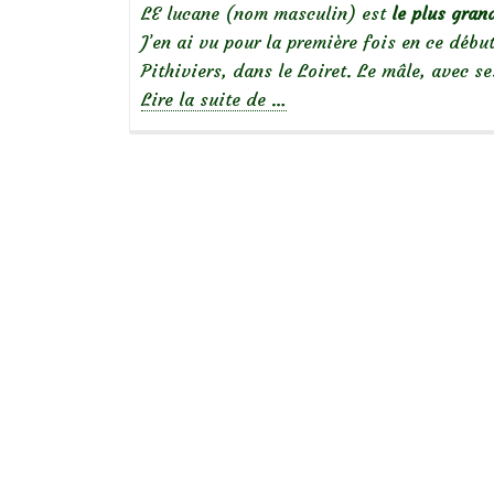
LE lucane (nom masculin) est
le plus gran
J’en ai vu pour la première fois en ce début
Pithiviers, dans le Loiret. Le mâle, avec 
à
Lire la suite de
…
propos
deLe
Lucane,
un
insecte
impressionnant!