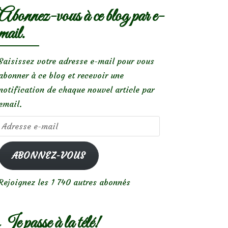
Abonnez-vous à ce blog par e-
mail.
Saisissez votre adresse e-mail pour vous
abonner à ce blog et recevoir une
notification de chaque nouvel article par
email.
Adresse
e-
mail
ABONNEZ-VOUS
Rejoignez les 1 740 autres abonnés
Je passe à la télé!