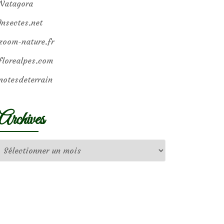
Natagora
Insectes.net
zoom-nature.fr
florealpes.com
notesdeterrain
Archives
Archives