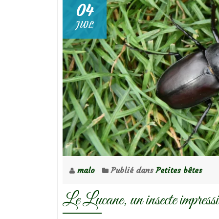
04
JUIL
malo
Publié dans
Petites bêtes
Le Lucane, un insecte impress