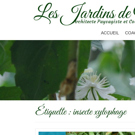
Les Jardins de
Aller
Architecte Paysagiste et Co
au
contenu
ACCUEIL
COA
Étiquette :
insecte xylophage