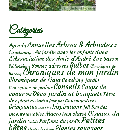
Catégories
Arbres & Arbustes
Annuelles
Agenda
A
Avec
Au jardin avec les enfants
Strasbourg...
L'Association des Amis d'André Eve
Bassin
Bulbes
Bonnes adresses
Chroniques de
Bibliothèque
Chroniques de mon jardin
Barney
Chroniques de Nala
Coaching-jardin
Conseils
Coups de
Conception de jardins
Déco jardin et bouquets
coeur
Fêtes
DIY
des plantes
Gourmandises
Garden faux pas
Grimpantes
Inspirations
Les
Joli Duo
Insectes
Oiseaux du
Macro
Non classé
incontournables
Petites
jardin
Parfums du jardin
Outils
bêtes
Plantes sauvages
Plantes d’intérieur