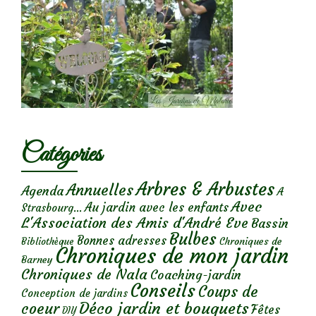
Catégories
Arbres & Arbustes
Annuelles
Agenda
A
Avec
Au jardin avec les enfants
Strasbourg...
L'Association des Amis d'André Eve
Bassin
Bulbes
Bonnes adresses
Chroniques de
Bibliothèque
Chroniques de mon jardin
Barney
Chroniques de Nala
Coaching-jardin
Conseils
Coups de
Conception de jardins
Déco jardin et bouquets
coeur
Fêtes
DIY