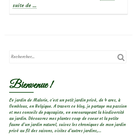
à
suite de
…
propos
deInventaire
des
sauvageonnes
du
petit
pré
Bienvenue !
Le jardin de Malorie, c'est un petit jardin privé, de 4 ares, à
Gembloux, en Belgique. A travers ce blog, je partage ma passion
et mes conseils de paysagiste, en encourageant la biodiversité
au jardin. Découvrez mes plantes coup de coeur et la petite
faune d’un jardin naturel, suivez les chroniques de mon jardin
privé au fil des saisons, visitez d’autres jardins,...