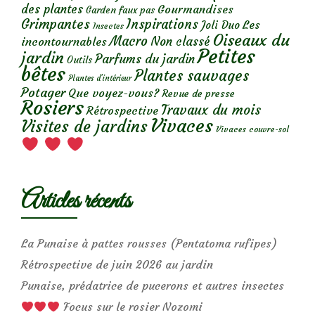
des plantes
Gourmandises
Garden faux pas
Grimpantes
Inspirations
Les
Joli Duo
Insectes
Oiseaux du
Macro
Non classé
incontournables
Petites
jardin
Parfums du jardin
Outils
bêtes
Plantes sauvages
Plantes d’intérieur
Potager
Que voyez-vous?
Revue de presse
Rosiers
Travaux du mois
Rétrospective
Vivaces
Visites de jardins
Vivaces couvre-sol
Articles récents
La Punaise à pattes rousses (Pentatoma rufipes)
Rétrospective de juin 2026 au jardin
Punaise, prédatrice de pucerons et autres insectes
Focus sur le rosier Nozomi