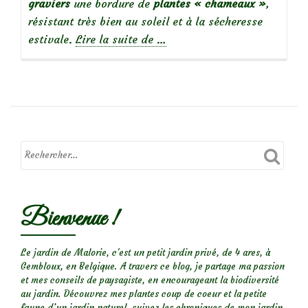
graviers
une bordure de
plantes « chameaux »
,
résistant très bien au soleil et à la sécheresse
à
estivale.
Lire la suite de
…
propos
deCoaching-
jardin:
Jardin
sec
:
plantations
dans
les
Bienvenue !
graviers,
plein
sud
Le jardin de Malorie, c'est un petit jardin privé, de 4 ares, à
Gembloux, en Belgique. A travers ce blog, je partage ma passion
et mes conseils de paysagiste, en encourageant la biodiversité
au jardin. Découvrez mes plantes coup de coeur et la petite
faune d’un jardin naturel, suivez les chroniques de mon jardin