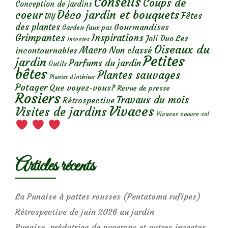
Conseils
Coups de
Conception de jardins
Déco jardin et bouquets
coeur
Fêtes
DIY
des plantes
Gourmandises
Garden faux pas
Grimpantes
Inspirations
Les
Joli Duo
Insectes
Oiseaux du
Macro
Non classé
incontournables
Petites
jardin
Parfums du jardin
Outils
bêtes
Plantes sauvages
Plantes d’intérieur
Potager
Que voyez-vous?
Revue de presse
Rosiers
Travaux du mois
Rétrospective
Vivaces
Visites de jardins
Vivaces couvre-sol
Articles récents
La Punaise à pattes rousses (Pentatoma rufipes)
Rétrospective de juin 2026 au jardin
Punaise, prédatrice de pucerons et autres insectes