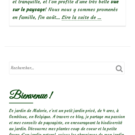
et tranquille, et l’on profite d’une très belle
vue
sur le paysage
! Nous nous y sommes promenés
à
en famille, fin août…
Lire la suite de
…
propos
deLe
Jardin
des
deux
tours,
un
jardin
d’inspiration
Bienvenue !
médiévale,
à
la
Le jardin de Malorie, c'est un petit jardin privé, de 4 ares, à
Gembloux, en Belgique. A travers ce blog, je partage ma passion
Citadelle
et mes conseils de paysagiste, en encourageant la biodiversité
de
au jardin. Découvrez mes plantes coup de coeur et la petite
Namur
faune d’un jardin naturel, suivez les chroniques de mon jardin