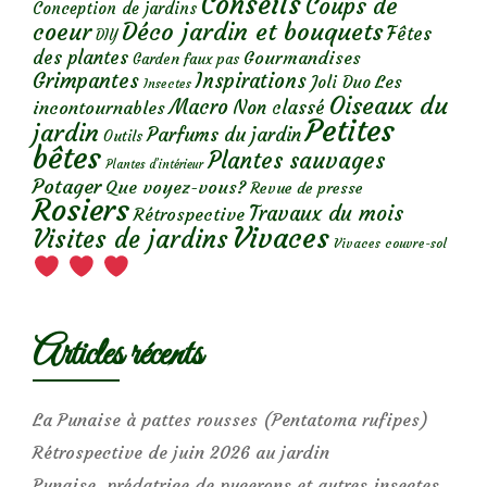
Conseils
Coups de
Conception de jardins
Déco jardin et bouquets
coeur
Fêtes
DIY
des plantes
Gourmandises
Garden faux pas
Grimpantes
Inspirations
Les
Joli Duo
Insectes
Oiseaux du
Macro
Non classé
incontournables
Petites
jardin
Parfums du jardin
Outils
bêtes
Plantes sauvages
Plantes d’intérieur
Potager
Que voyez-vous?
Revue de presse
Rosiers
Travaux du mois
Rétrospective
Vivaces
Visites de jardins
Vivaces couvre-sol
Articles récents
La Punaise à pattes rousses (Pentatoma rufipes)
Rétrospective de juin 2026 au jardin
Punaise, prédatrice de pucerons et autres insectes