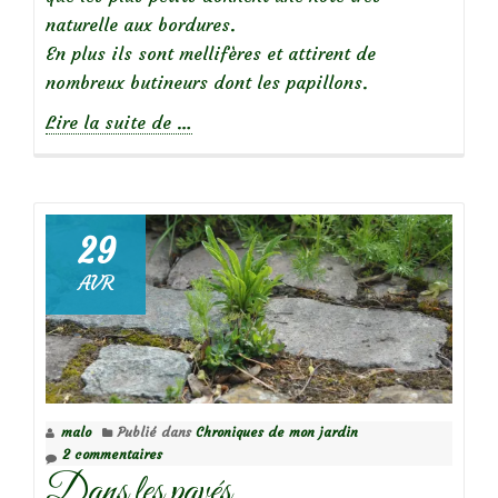
naturelle aux bordures.
En plus ils sont mellifères et attirent de
nombreux butineurs dont les papillons.
à
Lire la suite de
…
propos
deAil,
ail,
ail,
29
Allium!
AVR
L’ail
d’ornement
malo
Publié dans
Chroniques de mon jardin
2 commentaires
Dans les pavés…