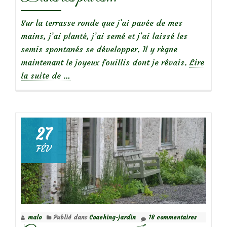
Sur la terrasse ronde que j’ai pavée de mes
mains, j’ai planté, j’ai semé et j’ai laissé les
semis spontanés se développer. Il y règne
maintenant le joyeux fouillis dont je rêvais.
Lire
à
la suite de
…
propos
deDans
les
pavés…
27
FÉV
malo
Publié dans
Coaching-jardin
18 commentaires