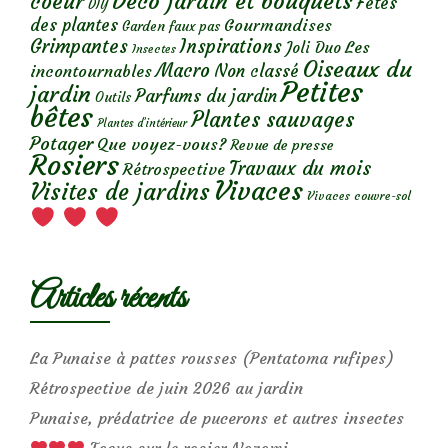
Déco jardin et bouquets
coeur
Fêtes
DIY
des plantes
Gourmandises
Garden faux pas
Grimpantes
Inspirations
Les
Joli Duo
Insectes
Oiseaux du
Macro
Non classé
incontournables
Petites
jardin
Parfums du jardin
Outils
bêtes
Plantes sauvages
Plantes d’intérieur
Potager
Que voyez-vous?
Revue de presse
Rosiers
Travaux du mois
Rétrospective
Vivaces
Visites de jardins
Vivaces couvre-sol
Articles récents
La Punaise à pattes rousses (Pentatoma rufipes)
Rétrospective de juin 2026 au jardin
Punaise, prédatrice de pucerons et autres insectes
Focus sur le rosier Nozomi