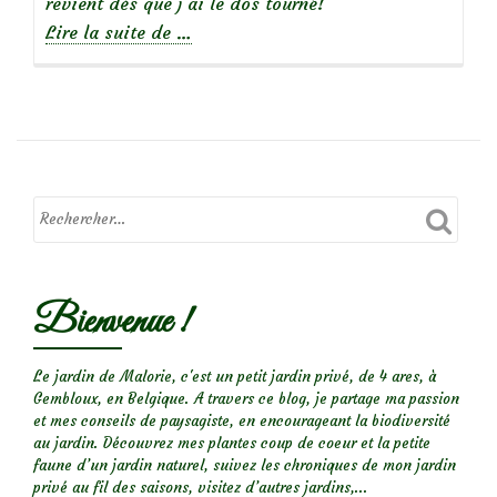
revient dès que j’ai le dos tourné!
à
Lire la suite de
…
propos
deLa
ficaire
fausse-
renoncule
Bienvenue !
Le jardin de Malorie, c'est un petit jardin privé, de 4 ares, à
Gembloux, en Belgique. A travers ce blog, je partage ma passion
et mes conseils de paysagiste, en encourageant la biodiversité
au jardin. Découvrez mes plantes coup de coeur et la petite
faune d’un jardin naturel, suivez les chroniques de mon jardin
privé au fil des saisons, visitez d’autres jardins,...