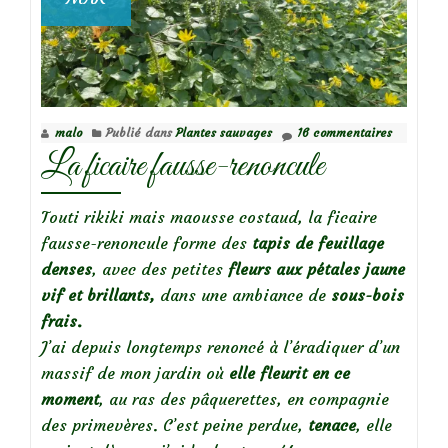
malo
Publié dans
Plantes sauvages
16 commentaires
La ficaire fausse-renoncule
Touti rikiki mais maousse costaud, la ficaire
fausse-renoncule forme des
tapis de feuillage
denses
, avec des petites
fleurs aux pétales jaune
vif et brillants,
dans une ambiance de
sous-bois
frais.
J’ai depuis longtemps renoncé à l’éradiquer d’un
massif de mon jardin où
elle fleurit en ce
moment
, au ras des pâquerettes, en compagnie
des primevères. C’est peine perdue,
tenace
, elle