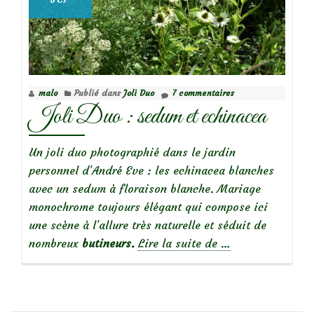
malo
Publié dans
Joli Duo
7 commentaires
Joli Duo : sedum et echinacea
Un joli duo photographié dans le jardin
personnel d’André Eve : les echinacea blanches
avec un sedum à floraison blanche. Mariage
monochrome toujours élégant qui compose ici
une scène à l’allure très naturelle et séduit de
à
nombreux
butineurs.
Lire la suite de
…
propos
deJoli
Duo