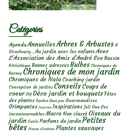
Catégories
Arbres & Arbustes
Annuelles
Agenda
A
Avec
Au jardin avec les enfants
Strasbourg...
L'Association des Amis d'André Eve
Bassin
Bulbes
Bonnes adresses
Chroniques de
Bibliothèque
Chroniques de mon jardin
Barney
Chroniques de Nala
Coaching-jardin
Conseils
Coups de
Conception de jardins
Déco jardin et bouquets
coeur
Fêtes
DIY
des plantes
Gourmandises
Garden faux pas
Grimpantes
Inspirations
Les
Joli Duo
Insectes
Oiseaux du
Macro
Non classé
incontournables
Petites
jardin
Parfums du jardin
Outils
bêtes
Plantes sauvages
Plantes d’intérieur