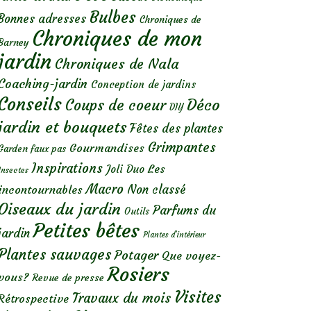
Bulbes
Bonnes adresses
Chroniques de
Chroniques de mon
Barney
jardin
Chroniques de Nala
Coaching-jardin
Conception de jardins
Conseils
Déco
Coups de coeur
DIY
jardin et bouquets
Fêtes des plantes
Grimpantes
Gourmandises
Garden faux pas
Inspirations
Les
Joli Duo
Insectes
Macro
Non classé
incontournables
Oiseaux du jardin
Parfums du
Outils
Petites bêtes
jardin
Plantes d’intérieur
Plantes sauvages
Potager
Que voyez-
Rosiers
vous?
Revue de presse
Visites
Travaux du mois
Rétrospective