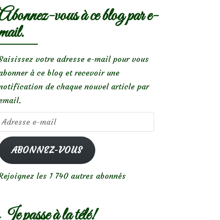
Abonnez-vous à ce blog par e-
mail.
Saisissez votre adresse e-mail pour vous
abonner à ce blog et recevoir une
notification de chaque nouvel article par
email.
Adresse
e-
mail
ABONNEZ-VOUS
Rejoignez les 1 740 autres abonnés
Je passe à la télé!