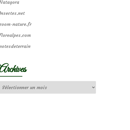
Natagora
Insectes.net
zoom-nature.fr
florealpes.com
notesdeterrain
Archives
Archives