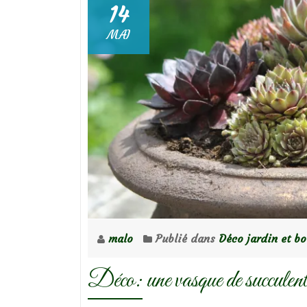
14
MAI
malo
Publié dans
Déco jardin et b
Déco: une vasque de succulent