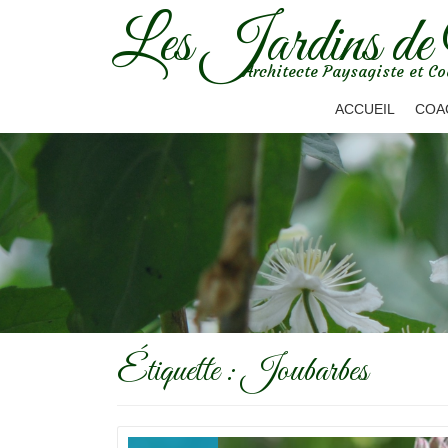
Les Jardins de
Aller
Architecte Paysagiste et Co
au
contenu
ACCUEIL
COA
Étiquette :
Joubarbes