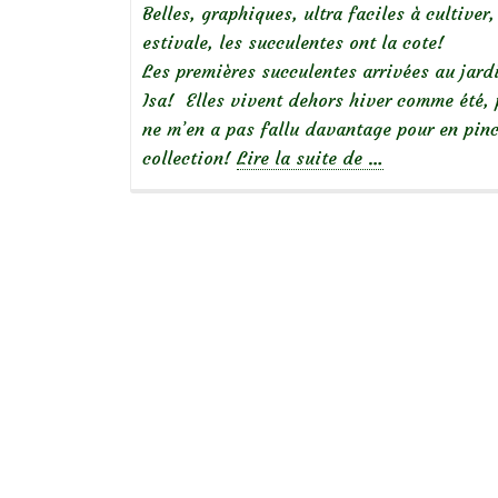
Belles, graphiques, ultra faciles à cultive
estivale, les succulentes ont la cote!
Les premières succulentes arrivées au jard
Isa! Elles vivent dehors hiver comme été, 
ne m’en a pas fallu davantage pour en pinc
à
collection!
Lire la suite de
…
propos
deDéco:
une
vasque
de
succulentes