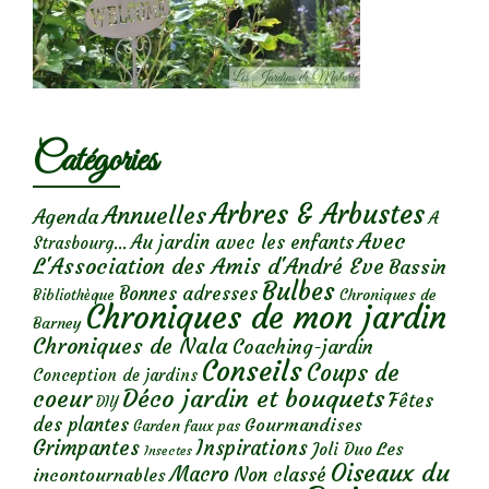
Catégories
Arbres & Arbustes
Annuelles
Agenda
A
Avec
Au jardin avec les enfants
Strasbourg...
L'Association des Amis d'André Eve
Bassin
Bulbes
Bonnes adresses
Chroniques de
Bibliothèque
Chroniques de mon jardin
Barney
Chroniques de Nala
Coaching-jardin
Conseils
Coups de
Conception de jardins
Déco jardin et bouquets
coeur
Fêtes
DIY
des plantes
Gourmandises
Garden faux pas
Grimpantes
Inspirations
Les
Joli Duo
Insectes
Oiseaux du
Macro
Non classé
incontournables