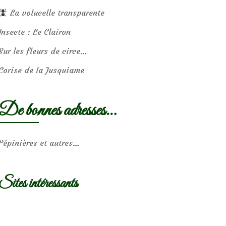
La volucelle transparente
Insecte : Le Clairon
Sur les fleurs de circe…
Corise de la Jusquiame
De bonnes adresses…
Pépinières et autres…
Sites intéressants