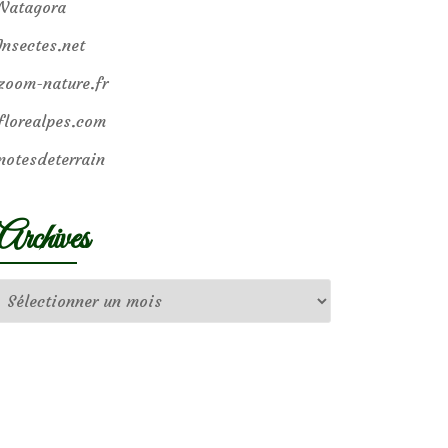
Natagora
Insectes.net
zoom-nature.fr
florealpes.com
notesdeterrain
Archives
Archives