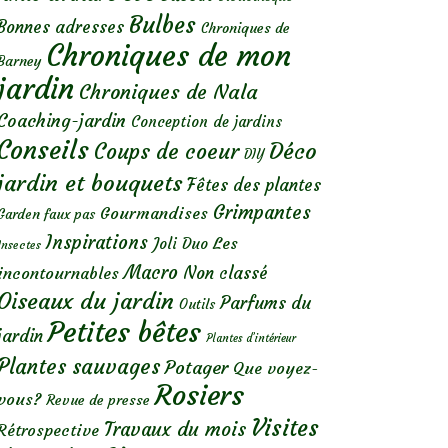
Bulbes
Bonnes adresses
Chroniques de
Chroniques de mon
Barney
jardin
Chroniques de Nala
Coaching-jardin
Conception de jardins
Conseils
Déco
Coups de coeur
DIY
jardin et bouquets
Fêtes des plantes
Grimpantes
Gourmandises
Garden faux pas
Inspirations
Les
Joli Duo
Insectes
Macro
Non classé
incontournables
Oiseaux du jardin
Parfums du
Outils
Petites bêtes
jardin
Plantes d’intérieur
Plantes sauvages
Potager
Que voyez-
Rosiers
vous?
Revue de presse
Visites
Travaux du mois
Rétrospective