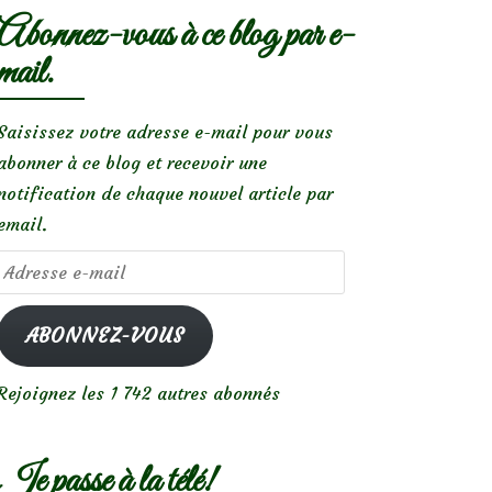
Abonnez-vous à ce blog par e-
mail.
Saisissez votre adresse e-mail pour vous
abonner à ce blog et recevoir une
notification de chaque nouvel article par
email.
Adresse
e-
mail
ABONNEZ-VOUS
Rejoignez les 1 742 autres abonnés
Je passe à la télé!