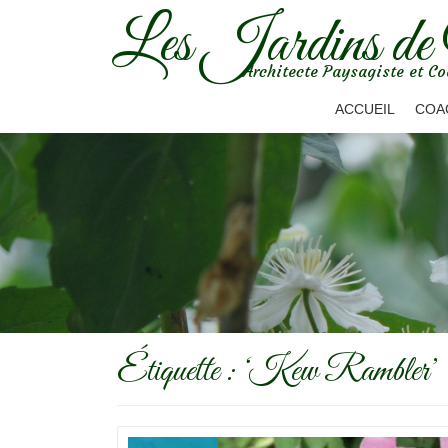
Les Jardins de
Aller
Architecte Paysagiste et Co
au
contenu
ACCUEIL
COA
Étiquette :
‘Kew Rambler’