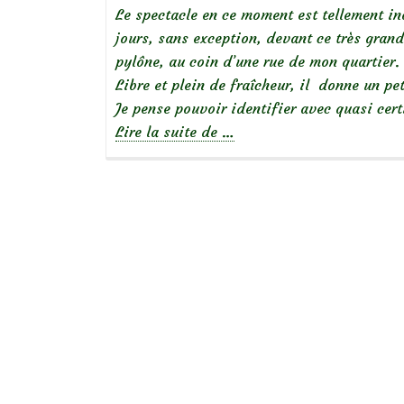
Le spectacle en ce moment est tellement ino
jours, sans exception, devant ce très grand
pylône, au coin d’une rue de mon quartier.
Libre et plein de fraîcheur, il donne un p
Je pense pouvoir identifier avec quasi cert
à
Lire la suite de
…
propos
de
Focus
sur
le
rosier
liane
‘Kew