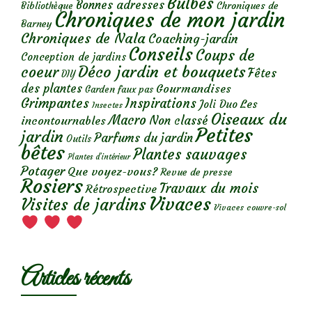
Bulbes
Bonnes adresses
Chroniques de
Bibliothèque
Chroniques de mon jardin
Barney
Chroniques de Nala
Coaching-jardin
Conseils
Coups de
Conception de jardins
Déco jardin et bouquets
coeur
Fêtes
DIY
des plantes
Gourmandises
Garden faux pas
Grimpantes
Inspirations
Les
Joli Duo
Insectes
Oiseaux du
Macro
Non classé
incontournables
Petites
jardin
Parfums du jardin
Outils
bêtes
Plantes sauvages
Plantes d’intérieur
Potager
Que voyez-vous?
Revue de presse
Rosiers
Travaux du mois
Rétrospective
Vivaces
Visites de jardins
Vivaces couvre-sol
Articles récents