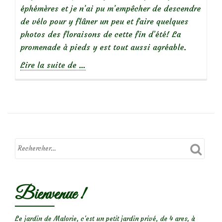
éphémères et je n’ai pu m’empêcher de descendre
de vélo pour y flâner un peu et faire quelques
photos des floraisons de cette fin d’été! La
promenade à pieds y est tout aussi agréable.
à
Lire la suite de
…
propos
deLe
Jardin
des
Deux
Rives
(Strasbourg-
Kehl)
Bienvenue !
Le jardin de Malorie, c'est un petit jardin privé, de 4 ares, à