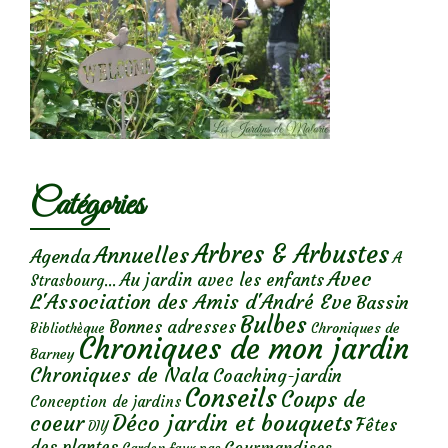
Catégories
Arbres & Arbustes
Annuelles
Agenda
A
Avec
Au jardin avec les enfants
Strasbourg...
L'Association des Amis d'André Eve
Bassin
Bulbes
Bonnes adresses
Chroniques de
Bibliothèque
Chroniques de mon jardin
Barney
Chroniques de Nala
Coaching-jardin
Conseils
Coups de
Conception de jardins
Déco jardin et bouquets
coeur
Fêtes
DIY
des plantes
Gourmandises