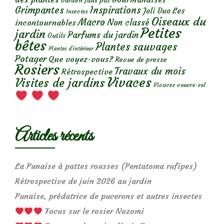
Garden faux pas
Grimpantes
Inspirations
Les
Joli Duo
Insectes
Oiseaux du
Macro
Non classé
incontournables
Petites
jardin
Parfums du jardin
Outils
bêtes
Plantes sauvages
Plantes d’intérieur
Potager
Que voyez-vous?
Revue de presse
Rosiers
Travaux du mois
Rétrospective
Vivaces
Visites de jardins
Vivaces couvre-sol
Articles récents
La Punaise à pattes rousses (Pentatoma rufipes)
Rétrospective de juin 2026 au jardin
Punaise, prédatrice de pucerons et autres insectes
Focus sur le rosier Nozomi