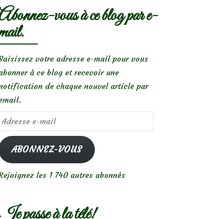
Abonnez-vous à ce blog par e-
mail.
Saisissez votre adresse e-mail pour vous
abonner à ce blog et recevoir une
notification de chaque nouvel article par
email.
Adresse
e-
mail
ABONNEZ-VOUS
Rejoignez les 1 740 autres abonnés
Je passe à la télé!