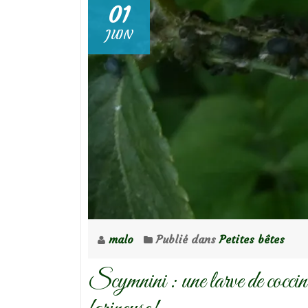
01
JUIN
malo
Publié dans
Petites bêtes
Scymnini : une larve de coccine