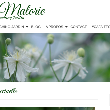
 Malorie
aching Jardin
CHING-JARDIN
BLOG
A PROPOS
CONTACT
#CAFAITT
cinelle