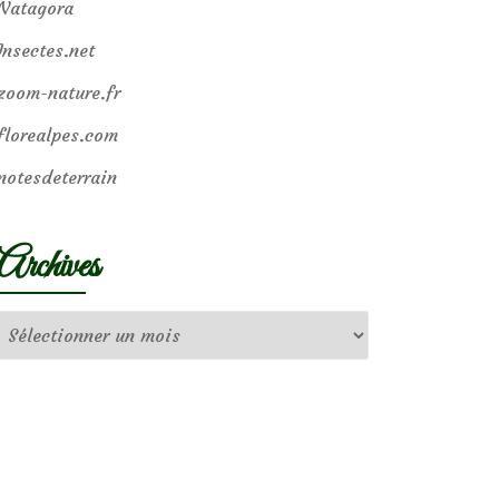
Natagora
Insectes.net
zoom-nature.fr
florealpes.com
notesdeterrain
Archives
Archives