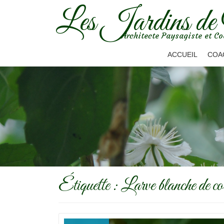
Les Jardins de
Aller
Architecte Paysagiste et Co
au
contenu
ACCUEIL
COA
Étiquette :
Larve blanche de coc