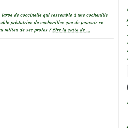
e larve de coccinelle qui ressemble à une cochenille
able prédatrice de cochenilles que de pouvoir se
à
au milieu de ses proies ?
Lire la suite de
…
propos
deScymnini
:
une
larve
de
coccinelle
qui
ressemble
à
une
cochenille
farineuse!