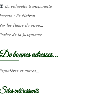
La volucelle transparente
Insecte : Le Clairon
Sur les fleurs de circe…
Corise de la Jusquiame
De bonnes adresses…
Pépinières et autres…
Sites intéressants