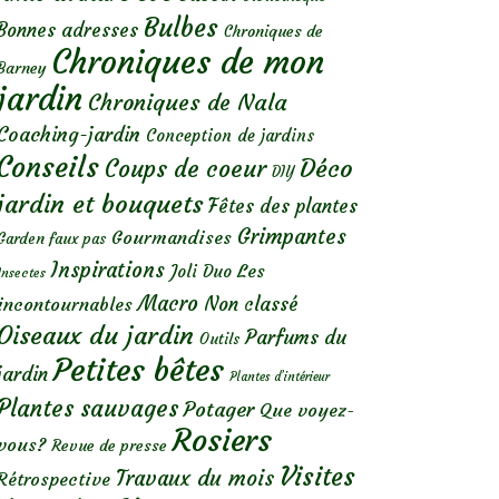
Bulbes
Bonnes adresses
Chroniques de
Chroniques de mon
Barney
jardin
Chroniques de Nala
Coaching-jardin
Conception de jardins
Conseils
Déco
Coups de coeur
DIY
jardin et bouquets
Fêtes des plantes
Grimpantes
Gourmandises
Garden faux pas
Inspirations
Les
Joli Duo
Insectes
Macro
Non classé
incontournables
Oiseaux du jardin
Parfums du
Outils
Petites bêtes
jardin
Plantes d’intérieur
Plantes sauvages
Potager
Que voyez-
Rosiers
vous?
Revue de presse
Visites
Travaux du mois
Rétrospective