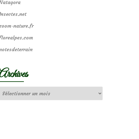
Natagora
Insectes.net
zoom-nature.fr
florealpes.com
notesdeterrain
Archives
Archives