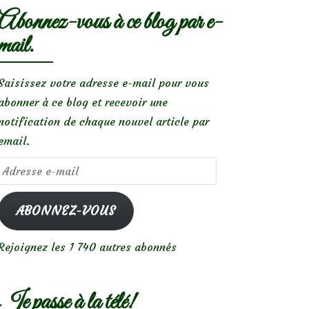
Abonnez-vous à ce blog par e-
mail.
Saisissez votre adresse e-mail pour vous
abonner à ce blog et recevoir une
notification de chaque nouvel article par
email.
Adresse
e-
mail
ABONNEZ-VOUS
Rejoignez les 1 740 autres abonnés
Je passe à la télé!