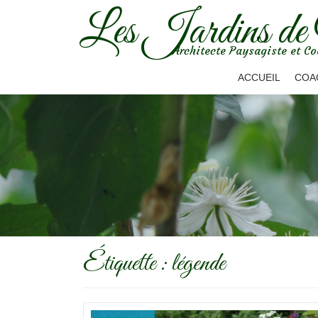
Les Jardins de
Aller
Architecte Paysagiste et Co
au
contenu
ACCUEIL
COA
Étiquette :
légende