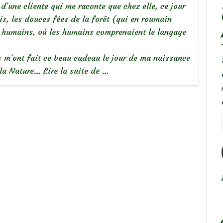
d’une cliente qui me raconte que chez elle, ce jour
dis, les douces fées de la forêt (qui en roumain
ux humains, où les humains comprenaient le langage
es m’ont fait ce beau cadeau le jour de ma naissance
à
e la Nature…
Lire la suite de
…
propos
deJe
suis
née
le
jour
des
fées