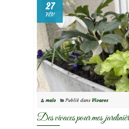
27
FÉV
malo
Publié dans
Vivaces
Des vivaces pour mes jardinièr