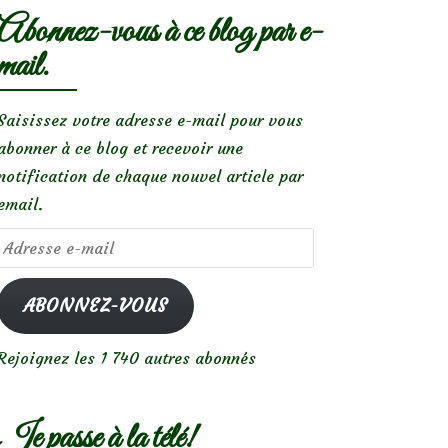
Abonnez-vous à ce blog par e-
mail.
Saisissez votre adresse e-mail pour vous
abonner à ce blog et recevoir une
notification de chaque nouvel article par
email.
Adresse
e-
mail
ABONNEZ-VOUS
Rejoignez les 1 740 autres abonnés
Je passe à la télé!