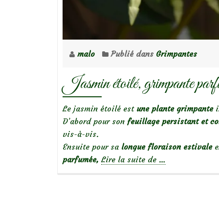
malo
Publié dans
Grimpantes
Jasmin étoilé, grimpante par
Le jasmin étoilé est
une plante grimpante
D’abord pour son
feuillage persistant et co
vis-à-vis.
Ensuite pour sa
longue
floraison estivale
e
à
parfumée,
Lire la suite de
…
propos
deJasmin
étoilé,
grimpante