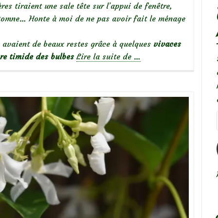
es tiraient une sale tête sur l’appui de fenêtre,
automne… Honte à moi de ne pas avoir fait le ménage
es avaient de beaux restes grâce à quelques
vivaces
à
ore timide des bulbes
Lire la suite de
…
propos
deDes
vivaces
pour
mes
jardinières