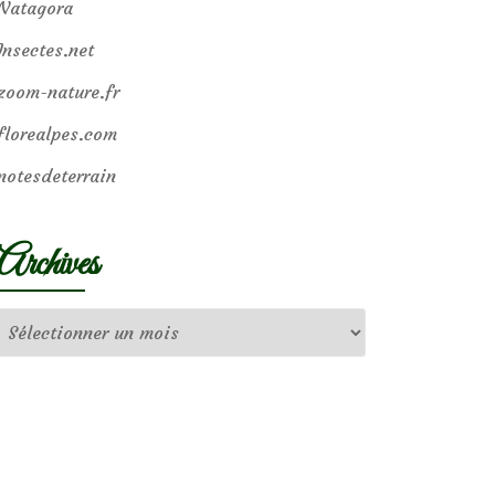
Natagora
Insectes.net
zoom-nature.fr
florealpes.com
notesdeterrain
Archives
Archives