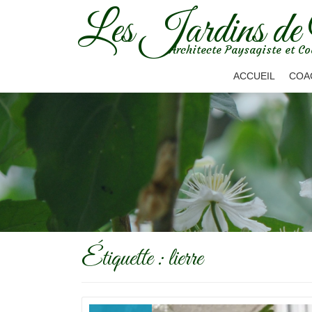
Les Jardins de
Aller
Architecte Paysagiste et Co
au
contenu
ACCUEIL
COA
Étiquette :
lierre