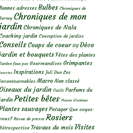
Bulbes
Bonnes adresses
Chroniques de
Chroniques de mon
Barney
jardin
Chroniques de Nala
Coaching-jardin
Conception de jardins
Conseils
Déco
Coups de coeur
DIY
jardin et bouquets
Fêtes des plantes
Grimpantes
Gourmandises
Garden faux pas
Inspirations
Les
Joli Duo
Insectes
Macro
Non classé
incontournables
Oiseaux du jardin
Parfums du
Outils
Petites bêtes
jardin
Plantes d’intérieur
Plantes sauvages
Potager
Que voyez-
Rosiers
vous?
Revue de presse
Visites
Travaux du mois
Rétrospective