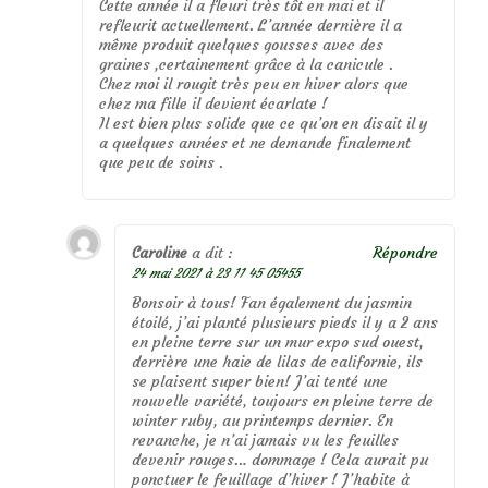
Cette année il a fleuri très tôt en mai et il
refleurit actuellement. L’année dernière il a
même produit quelques gousses avec des
graines ,certainement grâce à la canicule .
Chez moi il rougit très peu en hiver alors que
chez ma fille il devient écarlate !
Il est bien plus solide que ce qu’on en disait il y
a quelques années et ne demande finalement
que peu de soins .
Caroline
a dit :
Répondre
24 mai 2021 à 23 11 45 05455
Bonsoir à tous! Fan également du jasmin
étoilé, j’ai planté plusieurs pieds il y a 2 ans
en pleine terre sur un mur expo sud ouest,
derrière une haie de lilas de californie, ils
se plaisent super bien! J’ai tenté une
nouvelle variété, toujours en pleine terre de
winter ruby, au printemps dernier. En
revanche, je n’ai jamais vu les feuilles
devenir rouges… dommage ! Cela aurait pu
ponctuer le feuillage d’hiver ! J’habite à