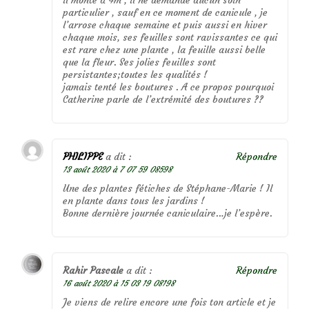
il monte à 4m , il ne demande aucun soin
particulier , sauf en ce moment de canicule , je
l’arrose chaque semaine et puis aussi en hiver
chaque mois, ses feuilles sont ravissantes ce qui
est rare chez une plante , la feuille aussi belle
que la fleur. Ses jolies feuilles sont
persistantes;toutes les qualités !
jamais tenté les boutures . A ce propos pourquoi
Catherine parle de l’extrémité des boutures ??
PHILIPPE
a dit :
Répondre
13 août 2020 à 7 07 59 08598
Une des plantes fétiches de Stéphane-Marie ! Il
en plante dans tous les jardins !
Bonne dernière journée caniculaire…je l’espère.
Rahir Pascale
a dit :
Répondre
16 août 2020 à 15 03 19 08198
Je viens de relire encore une fois ton article et je