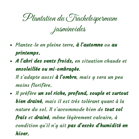
Plantation du Trachelospermum
jasminoides
Plantez-le en pleine terre,
à l’automne
ou
au
printemps.
A l’abri des vents froids,
en situation chaude et
ensoleillée ou mi-ombragée
.
Il s’adapte aussi
à l’ombre
, mais y sera un peu
moins florifère.
Il préfère
un sol riche, profond, souple et surtout
bien drainé
, mais il est très tolérant quant à la
nature du sol. Il s’accommode bien de
tout
sol
frais
et
drainé
, même légèrement calcaire, à
condition qu’il n’y ait
pas d’excès d’humidité en
hiver.