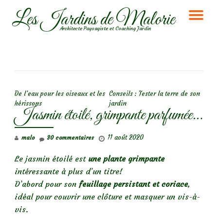
Les Jardins de Malorie
DÉ
Aller
Architecte Paysagiste et Coaching Jardin
au
LA
contenu
NA
NAVIGATION DE L’ARTICLE
De l’eau pour les oiseaux et les
Conseils : Tester la terre de son
hérissons
jardin
Jasmin étoilé, grimpante parfumée…
11 août 2020
malo
30 commentaires
Le jasmin étoilé est
une plante grimpante
intéressante à plus d’un titre!
D’abord pour son
feuillage persistant et coriace
,
idéal pour couvrir une clôture et masquer un vis-à-
vis.