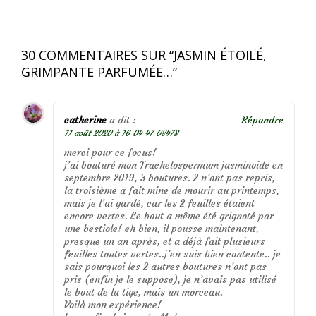
30 COMMENTAIRES SUR “
JASMIN ÉTOILÉ,
GRIMPANTE PARFUMÉE…
”
catherine
a dit :
Répondre
11 août 2020 à 16 04 47 08478
merci pour ce focus!
j’ai bouturé mon Trachelospermum jasminoide en
septembre 2019, 3 boutures. 2 n’ont pas repris,
la troisième a fait mine de mourir au printemps,
mais je l’ai gardé, car les 2 feuilles étaient
encore vertes. Le bout a même été grignoté par
une bestiole! eh bien, il pousse maintenant,
presque un an après, et a déjà fait plusieurs
feuilles toutes vertes..j’en suis bien contente.. je
sais pourquoi les 2 autres boutures n’ont pas
pris (enfin je le suppose), je n’avais pas utilisé
le bout de la tige, mais un morceau.
Voilà mon expérience!