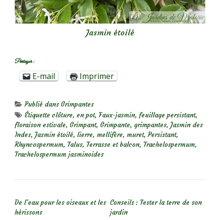
Jasmin étoilé
Partager :
E-mail
Imprimer
Publié dans
Grimpantes
Étiquette
clôture
,
en pot
,
Faux-jasmin
,
feuillage persistant
,
floraison estivale
,
Grimpant
,
Grimpante
,
grimpantes
,
Jasmin des
Indes
,
Jasmin étoilé
,
lierre
,
mellifère
,
muret
,
Persistant
,
Rhyncospermum
,
Talus
,
Terrasse et balcon
,
Trachelospermum
,
Trachelospermum jasminoides
NAVIGATION DE L’ARTICLE
De l’eau pour les oiseaux et les
Conseils : Tester la terre de son
hérissons
jardin