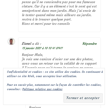
pense qu’il ne conviendra pas pour ma fameuse
cloture. Car il y a un élément c’est le vent qui est
omniprésent dans mon jardin. Mais j’ai envie de
le tenter quand même mais ailleurs au jardin.
restra à le trouver quelque part.
Bises et merci pour tes conseils
Lionel
a dit :
Répondre
15 janvier 2021 à 10 10 41 01411
Bonjour Malo,
Je vois une canisse d’osier sur une des photos,
avez-vous un retour sur la solidité de ce support
? J’aurais peur qu’à terme la canisse ne casse
Confidentialité et cookies : ce site utilise des cookies. En continuant à
ou plie sous le poids du jasmin…
utiliser ce site Web, vous acceptez leur utilisation.
Merci !
Pour en savoir plus, notamment sur la façon de contrôler les cookies,
consultez :
Politique relative aux cookies
malo
a dit :
Répondre
15 janvier 2021 à 12 12 16 01161
Bonjour,