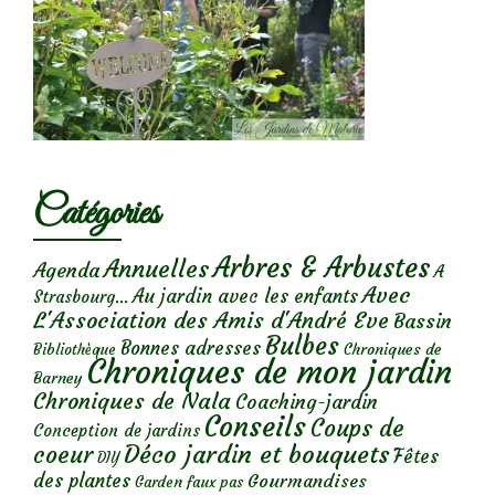
Catégories
Arbres & Arbustes
Annuelles
Agenda
A
Avec
Au jardin avec les enfants
Strasbourg...
L'Association des Amis d'André Eve
Bassin
Bulbes
Bonnes adresses
Chroniques de
Bibliothèque
Chroniques de mon jardin
Barney
Chroniques de Nala
Coaching-jardin
Conseils
Coups de
Conception de jardins
Déco jardin et bouquets
coeur
Fêtes
DIY
des plantes
Gourmandises
Garden faux pas