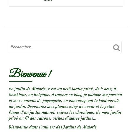
savoir
plus
surLe
temps
des
graines
:
linaria
purpurea
Bienvenue !
Le jardin de Malorie, c'est un petit jardin privé, de 4 ares, à
Gembloux, en Belgique. A travers ce blog, je partage ma passion
et mes conseils de paysagiste, en encourageant la biodiversité
au jardin. Découvrez mes plantes coup de coeur et la petite
faune d’un jardin naturel, suivez les chroniques de mon jardin
privé au fil des saisons, visitez d’autres jardins,...
Bienvenue dans l’univers des Jardins de Malorie