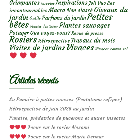
Grimpantes
Inspirations
Les
Joli Duo
Insectes
Oiseaux du
Macro
Non classé
incontournables
Petites
jardin
Parfums du jardin
Outils
bêtes
Plantes sauvages
Plantes d’intérieur
Potager
Que voyez-vous?
Revue de presse
Rosiers
Travaux du mois
Rétrospective
Vivaces
Visites de jardins
Vivaces couvre-sol
Articles récents
La Punaise à pattes rousses (Pentatoma rufipes)
Rétrospective de juin 2026 au jardin
Punaise, prédatrice de pucerons et autres insectes
Focus sur le rosier Nozomi
Focus sur le rosier Marie Dermar