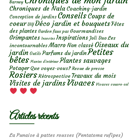
Chroniques de mon jardin
Barney
Chroniques de Nala
Coaching-jardin
Conseils
Coups de
Conception de jardins
Déco jardin et bouquets
coeur
Fêtes
DIY
des plantes
Gourmandises
Garden faux pas
Grimpantes
Inspirations
Les
Joli Duo
Insectes
Oiseaux du
Macro
Non classé
incontournables
Petites
jardin
Parfums du jardin
Outils
bêtes
Plantes sauvages
Plantes d’intérieur
Potager
Que voyez-vous?
Revue de presse
Rosiers
Travaux du mois
Rétrospective
Vivaces
Visites de jardins
Vivaces couvre-sol
Articles récents
La Punaise à pattes rousses (Pentatoma rufipes)