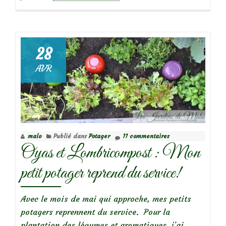
propos
deJe
teste
le
28
Lombricompostage
AVR
sur
mon
balcon!
malo
Publié dans
Potager
11 commentaires
Oyas et Lombricompost : Mon
petit potager reprend du service!
Avec le mois de mai qui approche, mes petits
potagers reprennent du service. Pour la
plantation des légumes et aromatiques, j’ai