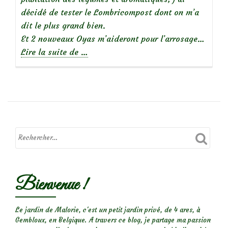
décidé de tester le Lombricompost dont on m’a
dit le plus grand bien.
Et 2 nouveaux Oyas m’aideront pour l’arrosage…
à
Lire la suite de
…
propos
deOyas
et
Lombricompost
:
Mon
petit
potager
reprend
Bienvenue !
du
service!
Le jardin de Malorie, c'est un petit jardin privé, de 4 ares, à
Gembloux, en Belgique. A travers ce blog, je partage ma passion