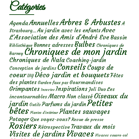
Catégories
Arbres & Arbustes
Annuelles
Agenda
A
Avec
Au jardin avec les enfants
Strasbourg...
L'Association des Amis d'André Eve
Bassin
Bulbes
Bonnes adresses
Chroniques de
Bibliothèque
Chroniques de mon jardin
Barney
Chroniques de Nala
Coaching-jardin
Conseils
Coups de
Conception de jardins
Déco jardin et bouquets
coeur
Fêtes
DIY
des plantes
Gourmandises
Garden faux pas
Grimpantes
Inspirations
Les
Joli Duo
Insectes
Oiseaux du
Macro
Non classé
incontournables
Petites
jardin
Parfums du jardin
Outils
bêtes
Plantes sauvages
Plantes d’intérieur
Potager
Que voyez-vous?
Revue de presse
Rosiers
Travaux du mois
Rétrospective
Vivaces
Visites de jardins
Vivaces couvre-sol