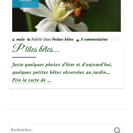
malo
Publié dans
Petites bêtes
5 commentaires
P’tites bêtes…
Juste quelques photos d’hier et d’aujourd’hui,
quelques petites bêtes observées au jardin…
à
Lire la suite de
…
propos
deP’tites
bêtes…