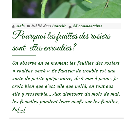
rosiers
malo
Publié dans
Conseils
25 commentaires
Pourquoi les feuilles des rosiers
sont-elles enroulées?
On observe en ce moment les feuilles des rosiers
« roulées-serré » Le fauteur de trouble est une
sorte de petite guêpe noire, de 4 mm à peine. Je
crois bien que c’est elle que voilà, en tout cas
elle y ressemble… Aux alentours du mois de mai,
les femelles pondent leurs oeufs sur les feuilles.
En
En
[…]
savoir
plus
surPourquoi