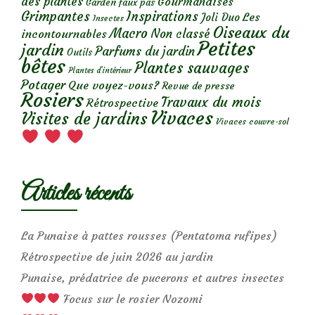
des plantes
Gourmandises
Garden faux pas
Grimpantes
Inspirations
Les
Joli Duo
Insectes
Oiseaux du
Macro
Non classé
incontournables
Petites
jardin
Parfums du jardin
Outils
bêtes
Plantes sauvages
Plantes d’intérieur
Potager
Que voyez-vous?
Revue de presse
Rosiers
Travaux du mois
Rétrospective
Vivaces
Visites de jardins
Vivaces couvre-sol
Articles récents
La Punaise à pattes rousses (Pentatoma rufipes)
Rétrospective de juin 2026 au jardin
Punaise, prédatrice de pucerons et autres insectes
Focus sur le rosier Nozomi