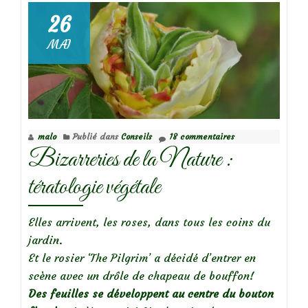
les
26
feuilles
MAI
des
rosiers
sont-
elles
enroulées?
malo
Publié dans
Conseils
18 commentaires
Bizarreries de la Nature :
tératologie végétale
Elles arrivent, les roses, dans tous les coins du
jardin.
Et le rosier ‘The Pilgrim’ a décidé d’entrer en
scène avec un drôle de chapeau de bouffon!
Des feuilles se développent au centre du bouton