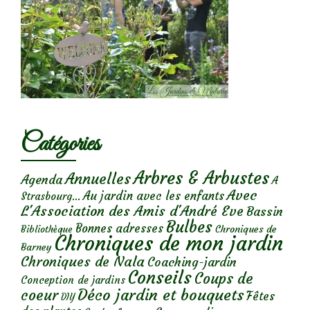
Catégories
Arbres & Arbustes
Annuelles
Agenda
A
Avec
Au jardin avec les enfants
Strasbourg...
L'Association des Amis d'André Eve
Bassin
Bulbes
Bonnes adresses
Chroniques de
Bibliothèque
Chroniques de mon jardin
Barney
Chroniques de Nala
Coaching-jardin
Conseils
Coups de
Conception de jardins
Déco jardin et bouquets
coeur
Fêtes
DIY