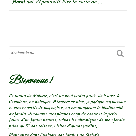
à
floral
qui s’épanouit!
Lire la suite de
…
propos
deBizarreries
de
la
Nature
:
tératologie
végétale
Bienvenue !
Le jardin de Malorie, c'est un petit jardin privé, de 4 ares, à
Gembloux, en Belgique. A travers ce blog, je partage ma passion
et mes conseils de paysagiste, en encourageant la biodiversité
au jardin. Découvrez mes plantes coup de coeur et la petite
faune d’un jardin naturel, suivez les chroniques de mon jardin
privé au fil des saisons, visitez d’autres jardins,...
Bienvenue dans l’univers des Jardins de Malorie