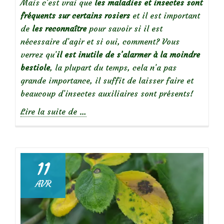
Mais c’est vrai que
les maladies et insectes sont
fréquents sur certains rosiers
et il est important
de
les reconnaître
pour savoir si il est
nécessaire d’agir et si oui, comment? Vous
verrez qu’
il est inutile de s’alarmer à la moindre
bestiole
, la plupart du temps, cela n’a pas
grande importance, il suffit de laisser faire et
beaucoup d’insectes auxiliaires sont présents!
à
Lire la suite de
…
propos
deDes
rosiers
en
11
bonne
AVR
santé
:
reconnaître