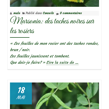
les
insectes
malo
Publié dans
Conseils
0 commentaires
des
Marsonia: des taches noires sur
rosiers
et
les rosiers
prévenir
les
« Les feuilles de mon rosier ont des taches rondes,
maladies
brun / noir.
Les feuilles jaunissent et tombent.
à
Que dois-je faire? »
Lire la suite de
…
propos
deMarsonia:
des
taches
18
noires
MAI
sur
les