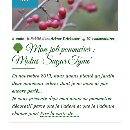
malo
Publié dans
Arbres & Arbustes
10 commentaires
Mon joli pommetier :
Malus ‘Sugar Tyme’
En novembre 2019, nous avons planté au jardin
deux nouveaux arbres dont je ne vous ai pas
encore parlé…
Je vous présente déjà mon nouveau pommetier
décoratif parce que je l’adore et que je l’admire
à
chaque jour!
Lire la suite de
…
propos
de