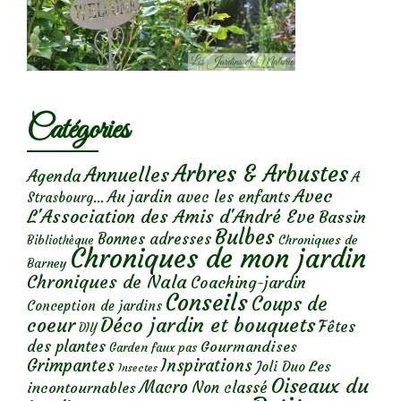
Catégories
Arbres & Arbustes
Annuelles
Agenda
A
Avec
Au jardin avec les enfants
Strasbourg...
L'Association des Amis d'André Eve
Bassin
Bulbes
Bonnes adresses
Chroniques de
Bibliothèque
Chroniques de mon jardin
Barney
Chroniques de Nala
Coaching-jardin
Conseils
Coups de
Conception de jardins
Déco jardin et bouquets
coeur
Fêtes
DIY
des plantes
Gourmandises
Garden faux pas
Grimpantes
Inspirations
Les
Joli Duo
Insectes
Oiseaux du
Macro
Non classé
incontournables