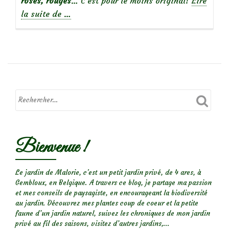
roses, rouges
… C’est pour le moins original!
Lire
à
la suite de
…
propos
de
T’es
une
Marante,
toi!
Bienvenue !
Le jardin de Malorie, c'est un petit jardin privé, de 4 ares, à
Gembloux, en Belgique. A travers ce blog, je partage ma passion
et mes conseils de paysagiste, en encourageant la biodiversité
au jardin. Découvrez mes plantes coup de coeur et la petite
faune d’un jardin naturel, suivez les chroniques de mon jardin
privé au fil des saisons, visitez d’autres jardins,...