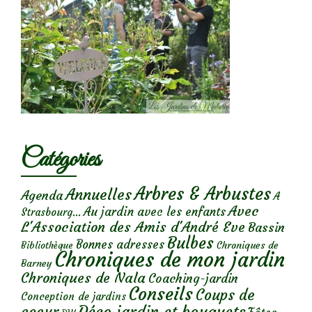
Catégories
Arbres & Arbustes
Annuelles
Agenda
A
Avec
Au jardin avec les enfants
Strasbourg...
L'Association des Amis d'André Eve
Bassin
Bulbes
Bonnes adresses
Chroniques de
Bibliothèque
Chroniques de mon jardin
Barney
Chroniques de Nala
Coaching-jardin
Conseils
Coups de
Conception de jardins
Déco jardin et bouquets