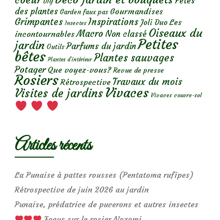
coeur
Fêtes
DIY
des plantes
Gourmandises
Garden faux pas
Grimpantes
Inspirations
Les
Joli Duo
Insectes
Oiseaux du
Macro
Non classé
incontournables
Petites
jardin
Parfums du jardin
Outils
bêtes
Plantes sauvages
Plantes d’intérieur
Potager
Que voyez-vous?
Revue de presse
Rosiers
Travaux du mois
Rétrospective
Vivaces
Visites de jardins
Vivaces couvre-sol
Articles récents
La Punaise à pattes rousses (Pentatoma rufipes)
Rétrospective de juin 2026 au jardin
Punaise, prédatrice de pucerons et autres insectes
Focus sur le rosier Nozomi