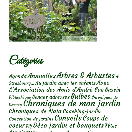
Catégories
Arbres & Arbustes
Annuelles
Agenda
A
Avec
Au jardin avec les enfants
Strasbourg...
L'Association des Amis d'André Eve
Bassin
Bulbes
Bonnes adresses
Chroniques de
Bibliothèque
Chroniques de mon jardin
Barney
Chroniques de Nala
Coaching-jardin
Conseils
Coups de
Conception de jardins
Déco jardin et bouquets
coeur
Fêtes
DIY