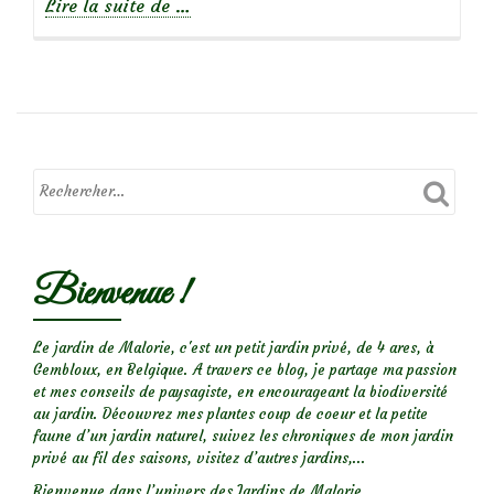
à
Lire la suite de
…
propos
de
Focus
sur
le
rosier
Bienvenue !
Marie
Dermar
Le jardin de Malorie, c'est un petit jardin privé, de 4 ares, à
Gembloux, en Belgique. A travers ce blog, je partage ma passion
et mes conseils de paysagiste, en encourageant la biodiversité
au jardin. Découvrez mes plantes coup de coeur et la petite
faune d’un jardin naturel, suivez les chroniques de mon jardin
privé au fil des saisons, visitez d’autres jardins,...
Bienvenue dans l’univers des Jardins de Malorie