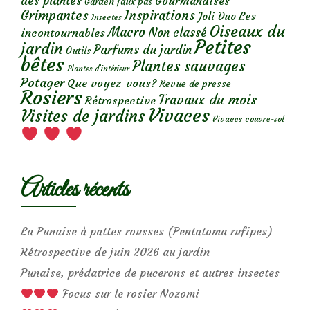
des plantes
Gourmandises
Garden faux pas
Grimpantes
Inspirations
Les
Joli Duo
Insectes
Oiseaux du
Macro
Non classé
incontournables
Petites
jardin
Parfums du jardin
Outils
bêtes
Plantes sauvages
Plantes d’intérieur
Potager
Que voyez-vous?
Revue de presse
Rosiers
Travaux du mois
Rétrospective
Vivaces
Visites de jardins
Vivaces couvre-sol
Articles récents
La Punaise à pattes rousses (Pentatoma rufipes)
Rétrospective de juin 2026 au jardin
Punaise, prédatrice de pucerons et autres insectes
Focus sur le rosier Nozomi