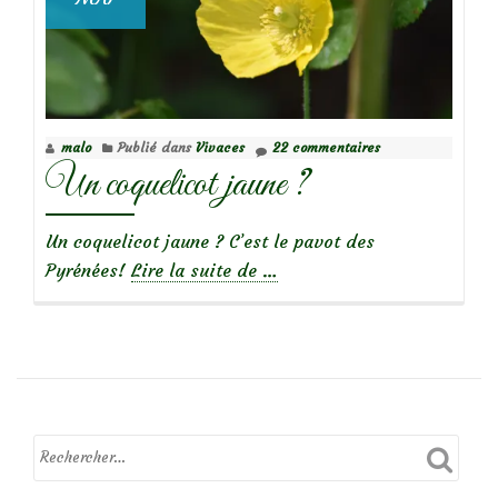
malo
Publié dans
Vivaces
22 commentaires
Un coquelicot jaune ?
Un coquelicot jaune ? C’est le pavot des
à
Pyrénées!
Lire la suite de
…
propos
deUn
coquelicot
jaune
?