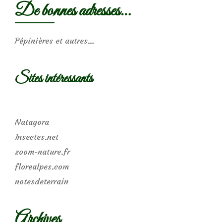
De bonnes adresses…
Pépinières et autres…
Sites intéressants
Natagora
Insectes.net
zoom-nature.fr
florealpes.com
notesdeterrain
Archives