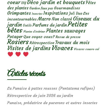
Déco jardin et bouquets
coeur
Fêtes
DIY
des plantes
Gourmandises
Garden faux pas
Grimpantes
Inspirations
Les
Joli Duo
Insectes
Oiseaux du
Macro
Non classé
incontournables
Petites
jardin
Parfums du jardin
Outils
bêtes
Plantes sauvages
Plantes d’intérieur
Potager
Que voyez-vous?
Revue de presse
Rosiers
Travaux du mois
Rétrospective
Vivaces
Visites de jardins
Vivaces couvre-sol
Articles récents
La Punaise à pattes rousses (Pentatoma rufipes)
Rétrospective de juin 2026 au jardin
Punaise, prédatrice de pucerons et autres insectes