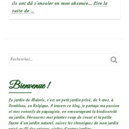
ils ont dû s’envoler en mon absence…
Lire la
à
suite de
…
propos
deUne
nichée
de
mésanges
charbonnières
Bienvenue !
Le jardin de Malorie, c'est un petit jardin privé, de 4 ares, à
Gembloux, en Belgique. A travers ce blog, je partage ma passion
et mes conseils de paysagiste, en encourageant la biodiversité
au jardin. Découvrez mes plantes coup de coeur et la petite
faune d’un jardin naturel, suivez les chroniques de mon jardin
privé au fil des saisons, visitez d’autres jardins,...