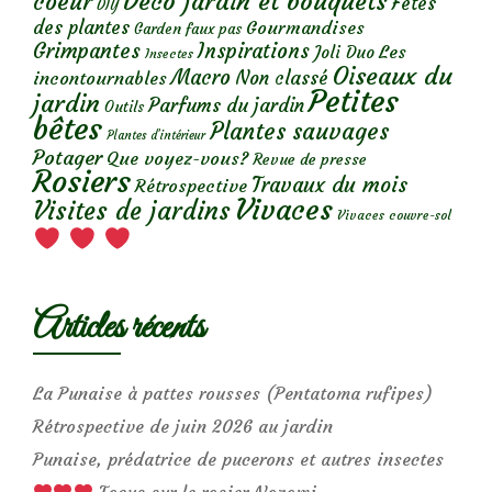
Déco jardin et bouquets
coeur
Fêtes
DIY
des plantes
Gourmandises
Garden faux pas
Grimpantes
Inspirations
Les
Joli Duo
Insectes
Oiseaux du
Macro
Non classé
incontournables
Petites
jardin
Parfums du jardin
Outils
bêtes
Plantes sauvages
Plantes d’intérieur
Potager
Que voyez-vous?
Revue de presse
Rosiers
Travaux du mois
Rétrospective
Vivaces
Visites de jardins
Vivaces couvre-sol
Articles récents
La Punaise à pattes rousses (Pentatoma rufipes)
Rétrospective de juin 2026 au jardin
Punaise, prédatrice de pucerons et autres insectes
Focus sur le rosier Nozomi