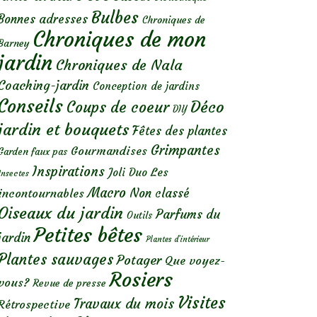
Bulbes
Bonnes adresses
Chroniques de
Chroniques de mon
Barney
jardin
Chroniques de Nala
Coaching-jardin
Conception de jardins
Conseils
Déco
Coups de coeur
DIY
jardin et bouquets
Fêtes des plantes
Grimpantes
Gourmandises
Garden faux pas
Inspirations
Les
Joli Duo
Insectes
Macro
Non classé
incontournables
Oiseaux du jardin
Parfums du
Outils
Petites bêtes
jardin
Plantes d’intérieur
Plantes sauvages
Potager
Que voyez-
Rosiers
vous?
Revue de presse
Visites
Travaux du mois
Rétrospective