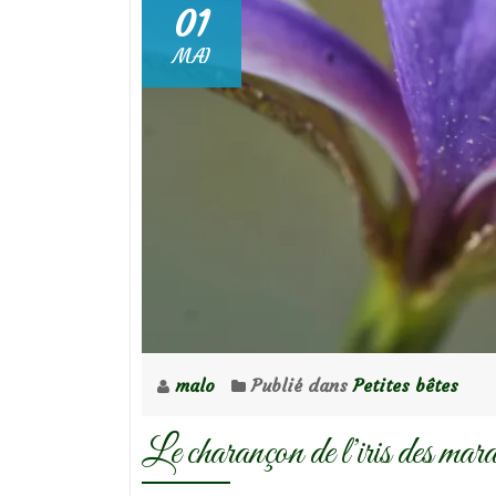
01
MAI
malo
Publié dans
Petites bêtes
Le charançon de l’iris des mara