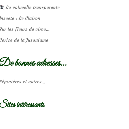
La volucelle transparente
Insecte : Le Clairon
Sur les fleurs de circe…
Corise de la Jusquiame
De bonnes adresses…
Pépinières et autres…
Sites intéressants