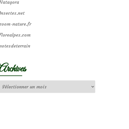
Natagora
Insectes.net
zoom-nature.fr
florealpes.com
notesdeterrain
Archives
Archives