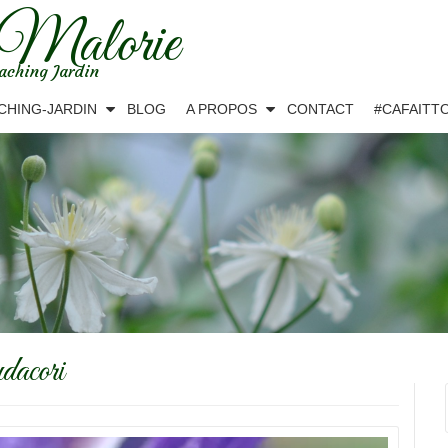
 Malorie
aching Jardin
CHING-JARDIN
BLOG
A PROPOS
CONTACT
#CAFAITT
acori