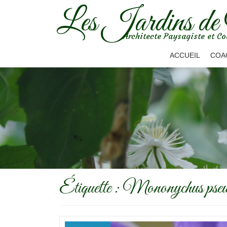
Les Jardins de
Aller
Architecte Paysagiste et Co
au
contenu
ACCUEIL
COA
Étiquette :
Mononychus pseud