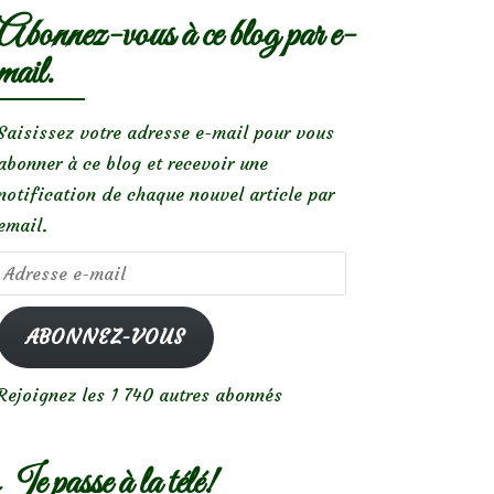
Abonnez-vous à ce blog par e-
mail.
Saisissez votre adresse e-mail pour vous
abonner à ce blog et recevoir une
notification de chaque nouvel article par
email.
Adresse
e-
mail
ABONNEZ-VOUS
Rejoignez les 1 740 autres abonnés
Je passe à la télé!