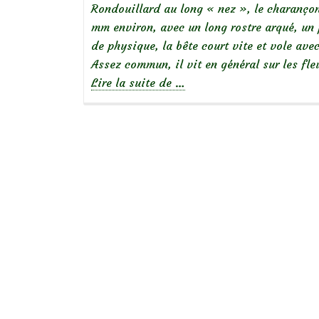
Rondouillard au long « nez », le charançon 
mm environ, avec un long rostre arqué, un
de physique, la bête court vite et vole ave
Assez commun, il vit en général sur les fle
à
Lire la suite de
…
propos
deLe
charançon
de
l’iris
des
marais