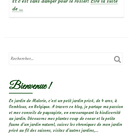
Et c’est sans danger pour le rosier!
Lire la suite
à
de
…
propos
deBizarrerie
:
La
Galle
du
rosier
Bienvenue !
Le jardin de Malorie, c'est un petit jardin privé, de 4 ares, à
Gembloux, en Belgique. A travers ce blog, je partage ma passion
et mes conseils de paysagiste, en encourageant la biodiversité
au jardin. Découvrez mes plantes coup de coeur et la petite
faune d’un jardin naturel, suivez les chroniques de mon jardin
privé au fil des saisons, visitez d’autres jardins,...