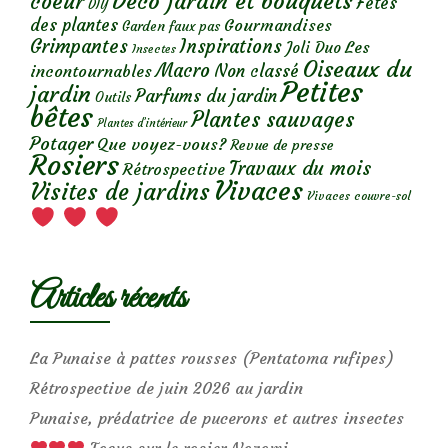
Déco jardin et bouquets
coeur
Fêtes
DIY
des plantes
Gourmandises
Garden faux pas
Grimpantes
Inspirations
Les
Joli Duo
Insectes
Oiseaux du
Macro
Non classé
incontournables
Petites
jardin
Parfums du jardin
Outils
bêtes
Plantes sauvages
Plantes d’intérieur
Potager
Que voyez-vous?
Revue de presse
Rosiers
Travaux du mois
Rétrospective
Vivaces
Visites de jardins
Vivaces couvre-sol
Articles récents
La Punaise à pattes rousses (Pentatoma rufipes)
Rétrospective de juin 2026 au jardin
Punaise, prédatrice de pucerons et autres insectes
Focus sur le rosier Nozomi